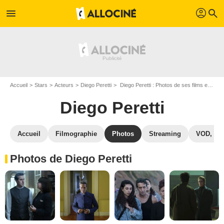
profil
menu
search
Accueil
Stars
Acteurs
Diego Peretti
Diego Peretti : Photos de ses films et séries
Diego Peretti
Accueil
Filmographie
Photos
Streaming
VOD, DV
Photos de Diego Peretti