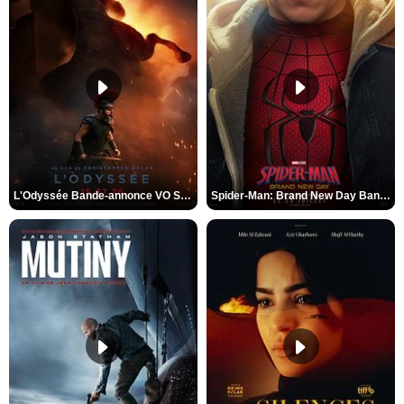
L'Odyssée Bande-annonce VO STFR
Spider-Man: Brand New Day Bande-annonce VO STFR