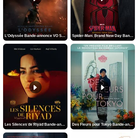
L'Odyssée Bande-annonce VO STFR
Spider-Man: Brand New Day Bande-annonce VO STFR
Les Silences de Riyad Bande-annonce VO STFR
Des Fleurs pour Tokyo Bande-annonce VO STFR