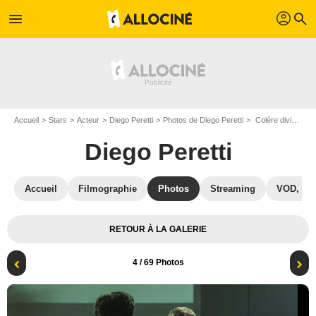
profil
menu
search
Accueil
Stars
Acteur
Diego Peretti
Photos de Diego Peretti
Colère divine : Photo Diego Peretti
Diego Peretti
Accueil
Filmographie
Photos
Streaming
VOD, DV
RETOUR À LA GALERIE
4
/ 69 Photos