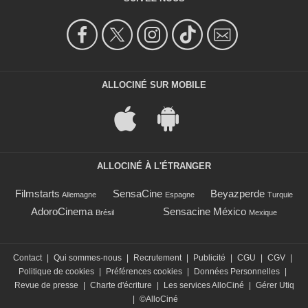
ALLOCINÉ SUR MOBILE
ALLOCINÉ À L'ÉTRANGER
Filmstarts
SensaCine
Beyazperde
Allemagne
Espagne
Turquie
AdoroCinema
Sensacine México
Brésil
Mexique
Contact
|
Qui sommes-nous
|
Recrutement
|
Publicité
|
CGU
|
CGV
|
Politique de cookies
|
Préférences cookies
|
Données Personnelles
|
Revue de presse
|
Charte d'écriture
|
Les services AlloCiné
|
Gérer Utiq
|
©AlloCiné