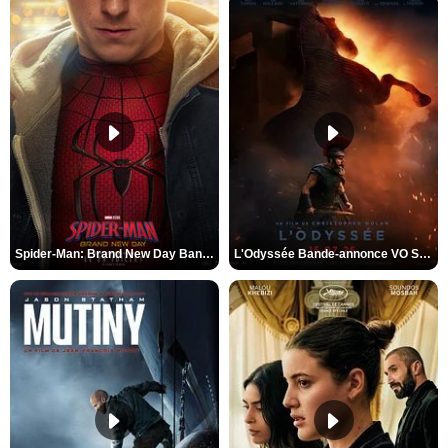
Spider-Man: Brand New Day Bande-annonce VO STFR
L'Odyssée Bande-annonce VO STFR