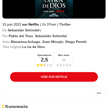
15 juin 2022
sur Netflix
|
1h 37min
|
Thriller
De
Sebastián Schindel
|
Par
Pablo del Teso
,
Sebastián Schindel
Avec
Macarena Achaga
,
Juan Minujin
,
Diego Peretti
Titre original
La ira de Dios
Spectateurs
Mes amis
2,5
--
VOIR SUR NETFLIX
Synopsis