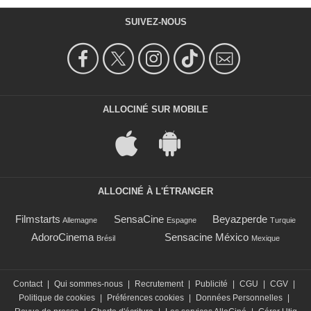
SUIVEZ-NOUS
ALLOCINÉ SUR MOBILE
ALLOCINÉ À L'ÉTRANGER
Filmstarts
SensaCine
Beyazperde
Allemagne
Espagne
Turquie
AdoroCinema
Sensacine México
Brésil
Mexique
Contact
|
Qui sommes-nous
|
Recrutement
|
Publicité
|
CGU
|
CGV
|
Politique de cookies
|
Préférences cookies
|
Données Personnelles
|