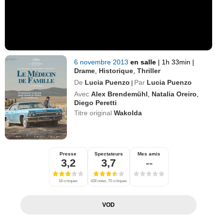
6 novembre 2013
en salle
|
1h 33min
|
Drame
,
Historique
,
Thriller
De
Lucia Puenzo
Par
Lucia Puenzo
|
Avec
Alex Brendemühl
,
Natalia Oreiro
,
Diego Peretti
Titre original
Wakolda
Presse
Spectateurs
Mes amis
3,2
3,7
--
18 critiques
428 notes, 70 critiques
VOD