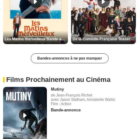
Les Matins merveilleux Bande-annonce VF
De la Comédie-Française Teaser VF
Bandes-annonces à ne pas manquer
Films Prochainement au Cinéma
Mutiny
de Jean-François Richet
avec Jason Statham, Annabelle Wallis
Film - Action
Bande-annonce