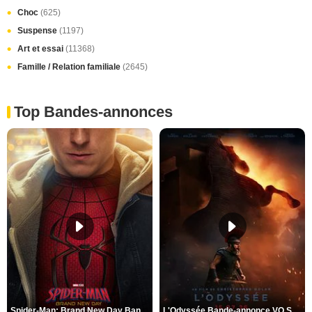
Choc
(625)
Suspense
(1197)
Art et essai
(11368)
Famille / Relation familiale
(2645)
Top Bandes-annonces
Spider-Man: Brand New Day Bande-annonce VO STFR
L'Odyssée Bande-annonce VO STFR