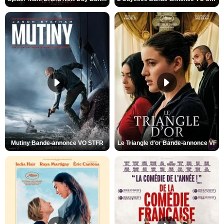
Mutiny Bande-annonce VO STFR
Le Triangle d'or Bande-annonce VF