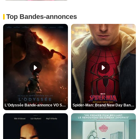
Top Bandes-annonces
L'Odyssée Bande-annonce VO STFR
Spider-Man: Brand New Day Bande-annonce VO STFR