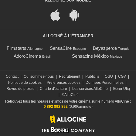
ALLOCINÉ SUR MOBILE
ALLOCINÉ À L'ÉTRANGER
Filmstarts
SensaCine
Beyazperde
Allemagne
Espagne
Turquie
AdoroCinema
Sensacine México
Brésil
Mexique
Contact
|
Qui sommes-nous
|
Recrutement
|
Publicité
|
CGU
|
CGV
|
Politique de cookies
|
Préférences cookies
|
Données Personnelles
|
Revue de presse
|
Charte d'écriture
|
Les services AlloCiné
|
Gérer Utiq
|
©AlloCiné
Retrouvez tous les horaires et infos de votre cinéma sur le numéro AlloCiné :
0 892 892 892
(0,90€/minute)