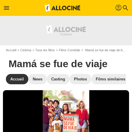
profil
menu
search
Accueil
Cinéma
Tous les films
Films Comédie
Mamá se fue de viaje de Ariel Winograd
Mamá se fue de viaje
Accueil
News
Casting
Photos
Films similaires