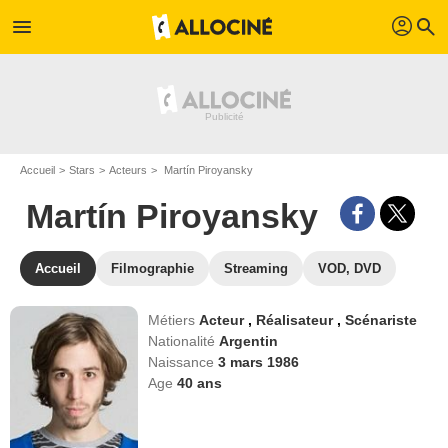
profil
menu
search
Accueil
Stars
Acteurs
Martín Piroyansky
Martín Piroyansky
Accueil
Filmographie
Streaming
VOD, DVD
Métiers
Acteur
,
Réalisateur
,
Scénariste
Nationalité
Argentin
Naissance
3 mars 1986
Age
40
ans