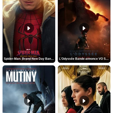
Spider-Man: Brand New Day Bande-annonce VO STFR
L'Odyssée Bande-annonce VO STFR