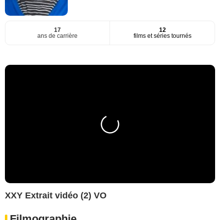
17
12
ans de carrière
films et séries tournés
XXY Extrait vidéo (2) VO
Filmographie