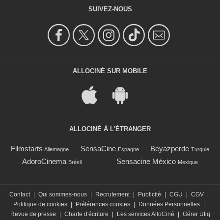
SUIVEZ-NOUS
ALLOCINÉ SUR MOBILE
ALLOCINÉ À L'ÉTRANGER
Filmstarts
SensaCine
Beyazperde
Allemagne
Espagne
Turquie
AdoroCinema
Sensacine México
Brésil
Mexique
Contact
|
Qui sommes-nous
|
Recrutement
|
Publicité
|
CGU
|
CGV
|
Politique de cookies
|
Préférences cookies
|
Données Personnelles
|
Revue de presse
|
Charte d'écriture
|
Les services AlloCiné
|
Gérer Utiq