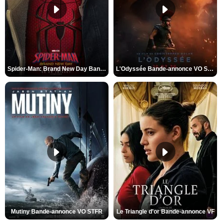
Spider-Man: Brand New Day Bande-annonce VO STFR
L'Odyssée Bande-annonce VO STFR
Mutiny Bande-annonce VO STFR
Le Triangle d'or Bande-annonce VF