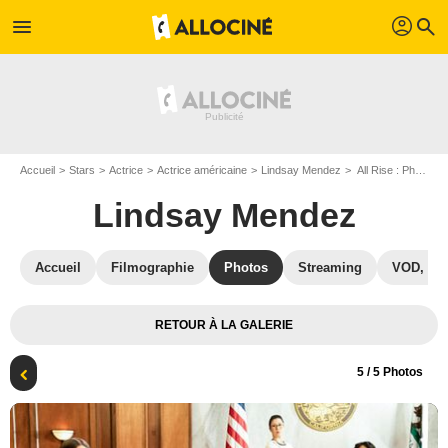
profil
menu
search
Accueil
Stars
Actrice
Actrice américaine
Lindsay Mendez
All Rise : Photo Suzanne Cryer, Simone Missick, Lindsay Mendez
Lindsay Mendez
Accueil
Filmographie
Photos
Streaming
VOD, DV
RETOUR À LA GALERIE
5
/ 5 Photos