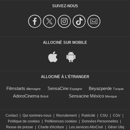
SUIVEZ-NOUS
ALLOCINÉ SUR MOBILE
ALLOCINÉ À L'ÉTRANGER
Filmstarts
SensaCine
Beyazperde
Allemagne
Espagne
Turquie
AdoroCinema
Sensacine México
Brésil
Mexique
Contact
|
Qui sommes-nous
|
Recrutement
|
Publicité
|
CGU
|
CGV
|
Politique de cookies
|
Préférences cookies
|
Données Personnelles
|
Revue de presse
|
Charte d'écriture
|
Les services AlloCiné
|
Gérer Utiq