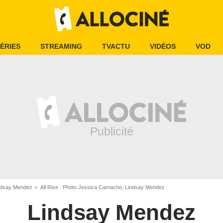
ÉRIES
STREAMING
TVACTU
VIDÉOS
VOD
ndsay Mendez
All Rise : Photo Jessica Camacho, Lindsay Mendez
Lindsay Mendez