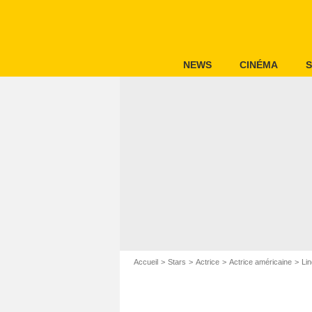
NEWS
CINÉMA
S
Accueil
Stars
Actrice
Actrice américaine
Li