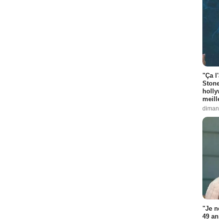
"Ça l
Stone
holly
meill
diman
"Je n
49 an