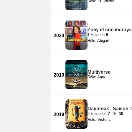
Rôle: Dr. Wilder
Zoey et son incroyab
1 Episode
9
2020
Rôle: Abigail
Multiverse
2019
Rôle: Amy
Daybreak - Saison 
3 Episodes
7
-
9
-
10
2019
Rôle: Victoria