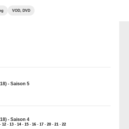
ng
VOD, DVD
8) - Saison 5
8) - Saison 4
-
12
-
13
-
14
-
15
-
16
-
17
-
20
-
21
-
22