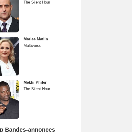
The Silent Hour
Marlee Matlin
Multiverse
Mekhi Phifer
The Silent Hour
p Bandes-annonces
L'Odyssée Bande-annonce VO STFR
Spider-Man: Brand New Day Bande-annonce VO STFR
Mutiny Bande-annonce VO STFR