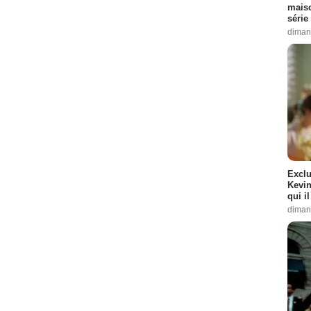
maiso
série 
diman
Exclu
Kevin
qui i
diman