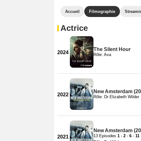
Accueil
Filmographie
Streami
Actrice
The Silent Hour
2024
Rôle: Ava
New Amsterdam (201
2022
Rôle: Dr Elizabeth Wilder
New Amsterdam (201
13 Episodes
1
-
2
-
6
-
11
2021