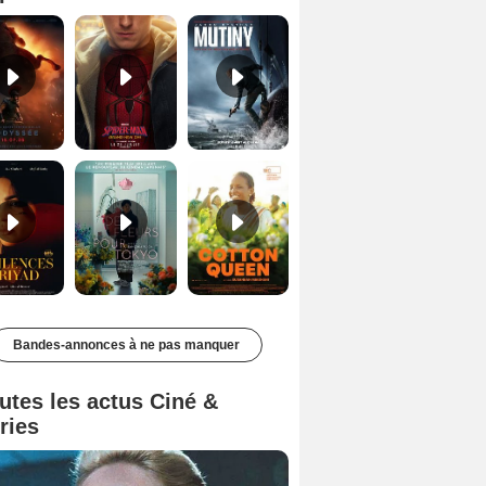
Les Silences de Riyad Bande-annonce VO STFR
Des Fleurs pour Tokyo Bande-annonce VO STFR
Cotton Queen Bande-annonce VO STFR
Bandes-annonces à ne pas manquer
utes les actus Ciné &
ries