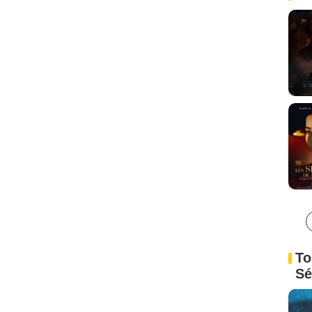
To
Sé