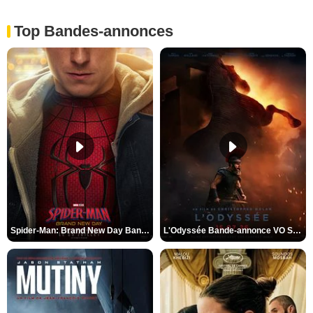
Top Bandes-annonces
Spider-Man: Brand New Day Bande-annonce VO STFR
L'Odyssée Bande-annonce VO STFR