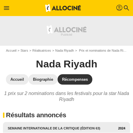
profil
menu
search
Accueil
Stars
Réalisatrices
Nada Riyadh
Prix et nominations de Nada Riyadh
Nada Riyadh
Accueil
Biographie
Récompenses
1 prix sur 2 nominations dans les festivals pour la star Nada
Riyadh
Résultats annoncés
SEMAINE INTERNATIONALE DE LA CRITIQUE (ÉDITION 63)
2024