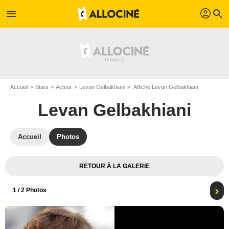
profil
menu
search
Accueil
Stars
Acteur
Levan Gelbakhiani
Affiche Levan Gelbakhiani
Levan Gelbakhiani
Accueil
Photos
RETOUR À LA GALERIE
1
/ 2 Photos