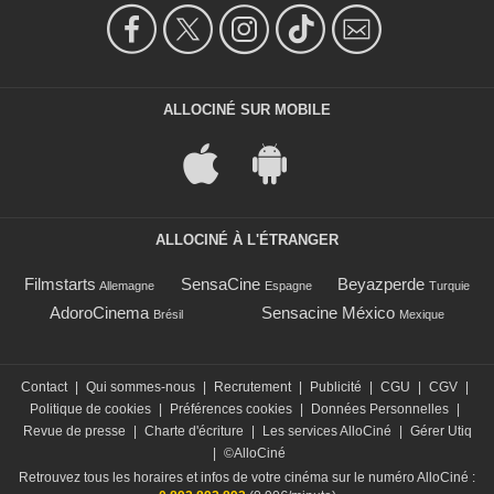
ALLOCINÉ SUR MOBILE
ALLOCINÉ À L'ÉTRANGER
Filmstarts
SensaCine
Beyazperde
Allemagne
Espagne
Turquie
AdoroCinema
Sensacine México
Brésil
Mexique
Contact
|
Qui sommes-nous
|
Recrutement
|
Publicité
|
CGU
|
CGV
|
Politique de cookies
|
Préférences cookies
|
Données Personnelles
|
Revue de presse
|
Charte d'écriture
|
Les services AlloCiné
|
Gérer Utiq
|
©AlloCiné
Retrouvez tous les horaires et infos de votre cinéma sur le numéro AlloCiné :