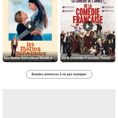
Les Matins merveilleux Bande-annonce VF
De la Comédie-Française Teaser VF
Bandes-annonces à ne pas manquer