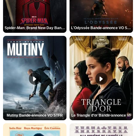
Spider-Man: Brand New Day Bande-annonce VO STFR
L'Odyssée Bande-annonce VO STFR
Mutiny Bande-annonce VO STFR
Le Triangle d'or Bande-annonce VF