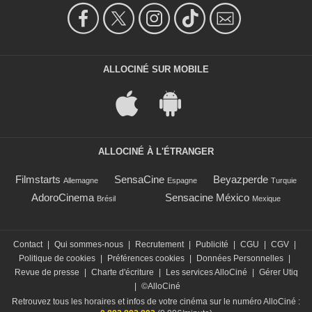
ALLOCINÉ SUR MOBILE
ALLOCINÉ À L'ÉTRANGER
Filmstarts
SensaCine
Beyazperde
Allemagne
Espagne
Turquie
AdoroCinema
Sensacine México
Brésil
Mexique
Contact
|
Qui sommes-nous
|
Recrutement
|
Publicité
|
CGU
|
CGV
|
Politique de cookies
|
Préférences cookies
|
Données Personnelles
|
Revue de presse
|
Charte d'écriture
|
Les services AlloCiné
|
Gérer Utiq
|
©AlloCiné
Retrouvez tous les horaires et infos de votre cinéma sur le numéro AlloCiné :