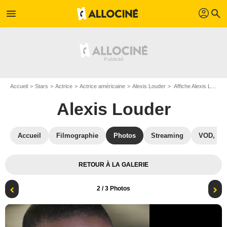
profil
menu
search
Accueil
Stars
Actrice
Actrice américaine
Alexis Louder
Affiche Alexis Louder
Alexis Louder
Accueil
Filmographie
Photos
Streaming
VOD, DV
RETOUR À LA GALERIE
2
/ 3 Photos