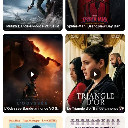
Mutiny Bande-annonce VO STFR
Spider-Man: Brand New Day Bande-annonce VO STFR
L'Odyssée Bande-annonce VO STFR
Le Triangle d'or Bande-annonce VF