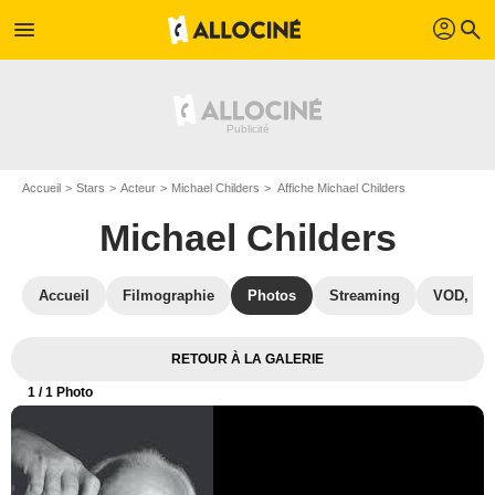
profil
menu
search
Accueil
Stars
Acteur
Michael Childers
Affiche Michael Childers
Michael Childers
Accueil
Filmographie
Photos
Streaming
VOD, DV
RETOUR À LA GALERIE
1
/ 1 Photo