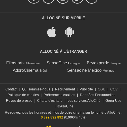
ALLOCINÉ SUR MOBILE
ALLOCINÉ À L'ÉTRANGER
Filmstarts
SensaCine
Beyazperde
Allemagne
Espagne
Turquie
AdoroCinema
Sensacine México
Brésil
Mexique
Contact
|
Qui sommes-nous
|
Recrutement
|
Publicité
|
CGU
|
CGV
|
Politique de cookies
|
Préférences cookies
|
Données Personnelles
|
Revue de presse
|
Charte d'écriture
|
Les services AlloCiné
|
Gérer Utiq
|
©AlloCiné
Retrouvez tous les horaires et infos de votre cinéma sur le numéro AlloCiné :
0 892 892 892
(0,90€/minute)