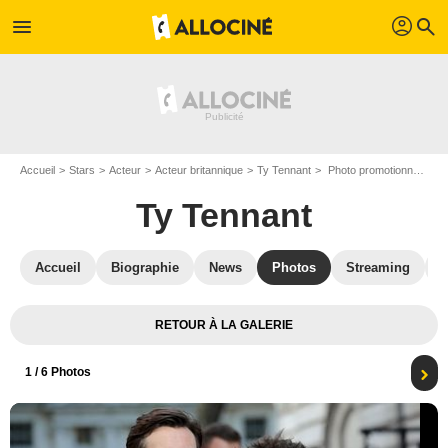
profil
menu
search
Accueil
Stars
Acteur
Acteur britannique
Ty Tennant
Photo promotionnelle David Tennant, Ty Tennant
Ty Tennant
Accueil
Biographie
News
Photos
Streaming
V
RETOUR À LA GALERIE
1
/ 6 Photos