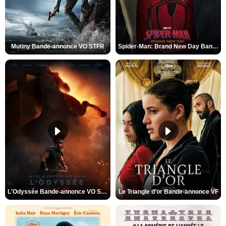
Mutiny Bande-annonce VO STFR
Spider-Man: Brand New Day Bande-annonce VO STFR
L'Odyssée Bande-annonce VO STFR
Le Triangle d'or Bande-annonce VF