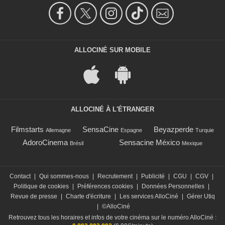
ALLOCINÉ SUR MOBILE
ALLOCINÉ À L'ÉTRANGER
Filmstarts
SensaCine
Beyazperde
Allemagne
Espagne
Turquie
AdoroCinema
Sensacine México
Brésil
Mexique
Contact
|
Qui sommes-nous
|
Recrutement
|
Publicité
|
CGU
|
CGV
|
Politique de cookies
|
Préférences cookies
|
Données Personnelles
|
Revue de presse
|
Charte d'écriture
|
Les services AlloCiné
|
Gérer Utiq
|
©AlloCiné
Retrouvez tous les horaires et infos de votre cinéma sur le numéro AlloCiné :