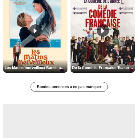
Les Matins merveilleux Bande-annonce VF
De la Comédie-Française Teaser VF
Bandes-annonces à ne pas manquer