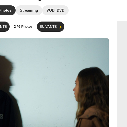
Photos
Streaming
VOD, DVD
NTE
2
/ 6 Photos
SUIVANTE