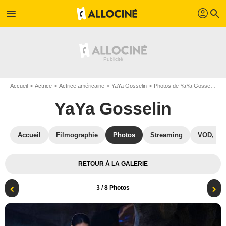
profil
menu
search
Accueil
Actrice
Actrice américaine
YaYa Gosselin
Photos de YaYa Gosselin
S
YaYa Gosselin
Accueil
Filmographie
Photos
Streaming
VOD, DV
RETOUR À LA GALERIE
3
/ 8 Photos