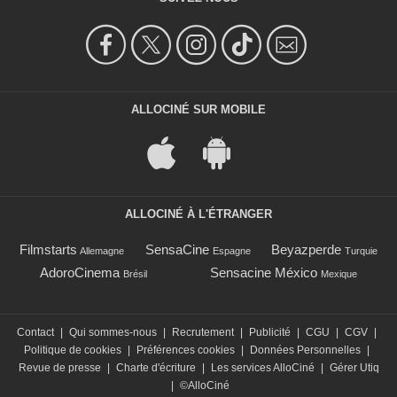
ALLOCINÉ SUR MOBILE
ALLOCINÉ À L'ÉTRANGER
Filmstarts
SensaCine
Beyazperde
Allemagne
Espagne
Turquie
AdoroCinema
Sensacine México
Brésil
Mexique
Contact
|
Qui sommes-nous
|
Recrutement
|
Publicité
|
CGU
|
CGV
|
Politique de cookies
|
Préférences cookies
|
Données Personnelles
|
Revue de presse
|
Charte d'écriture
|
Les services AlloCiné
|
Gérer Utiq
|
©AlloCiné