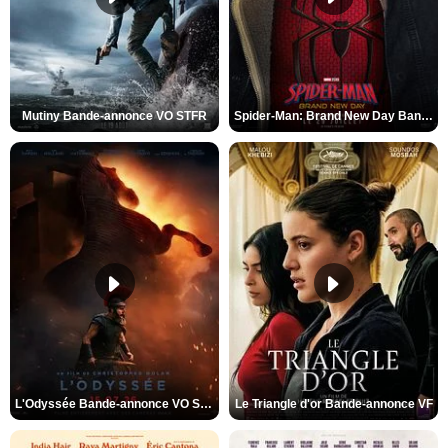
Mutiny Bande-annonce VO STFR
Spider-Man: Brand New Day Bande-annonce VO STFR
L'Odyssée Bande-annonce VO STFR
Le Triangle d'or Bande-annonce VF