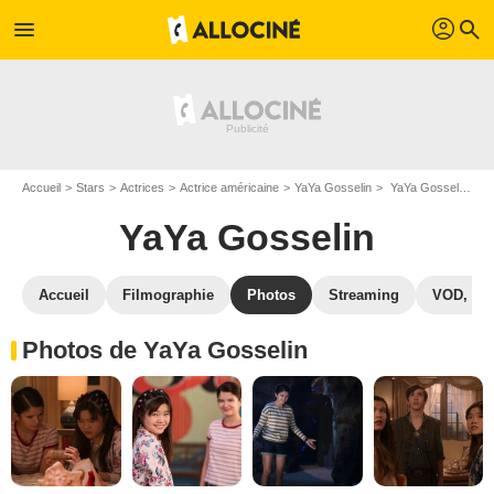
profil
menu
search
Accueil
Stars
Actrices
Actrice américaine
YaYa Gosselin
YaYa Gosselin : Photos de ses films et séries
YaYa Gosselin
Accueil
Filmographie
Photos
Streaming
VOD, DV
Photos de YaYa Gosselin