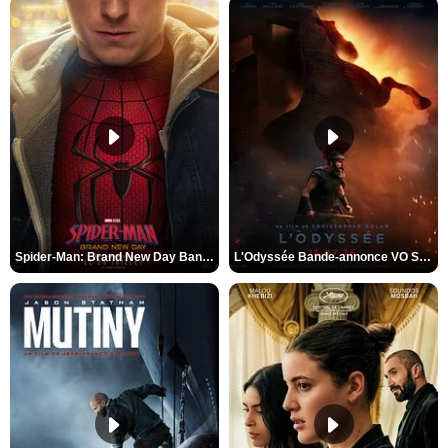
Spider-Man: Brand New Day Bande-annonce VO STFR
L'Odyssée Bande-annonce VO STFR