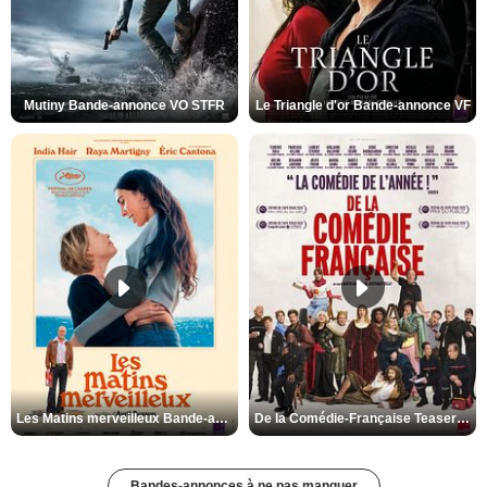
Mutiny Bande-annonce VO STFR
Le Triangle d'or Bande-annonce VF
Les Matins merveilleux Bande-annonce VF
De la Comédie-Française Teaser VF
Bandes-annonces à ne pas manquer