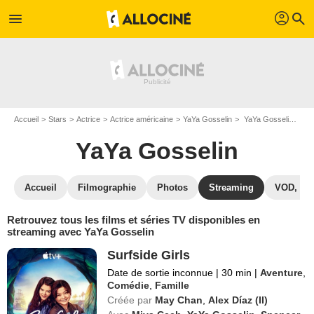
profil
menu
search
Accueil
Stars
Actrice
Actrice américaine
YaYa Gosselin
YaYa Gosselin : Films et séries online
YaYa Gosselin
Accueil
Filmographie
Photos
Streaming
VOD, DV
Retrouvez tous les films et séries TV disponibles en
streaming avec YaYa Gosselin
Surfside Girls
Date de sortie inconnue
|
30 min
|
Aventure
,
Comédie
,
Famille
Créée par
May Chan
,
Alex Díaz (II)