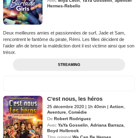
Avec
Miya Cech
,
YaYa Gosselin
,
Spencer
Hermes-Rebello
Deux meilleures amies et passionnées de surf, Jade et Sam,
rencontrent le fantôme du pirate, Rémi. Les filles décident de
l'aider afin de briser la malédiction dont il est victime ainsi que son
trésor.
STREAMING
C'est nous, les héros
25 décembre 2020
|
1h 40min
|
Action
,
Aventure
,
Comédie
De
Robert Rodriguez
Avec
YaYa Gosselin
,
Adriana Barraza
,
Boyd Holbrook
Titre original
We Can Be Heroes