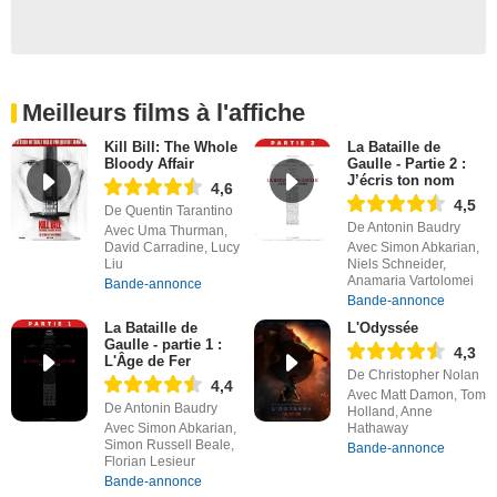
Meilleurs films à l'affiche
Kill Bill: The Whole
La Bataille de
Bloody Affair
Gaulle - Partie 2 :
J’écris ton nom
4,6
4,5
De Quentin Tarantino
De Antonin Baudry
Avec Uma Thurman,
David Carradine, Lucy
Avec Simon Abkarian,
Liu
Niels Schneider,
Anamaria Vartolomei
Bande-annonce
Bande-annonce
La Bataille de
L'Odyssée
Gaulle - partie 1 :
4,3
L'Âge de Fer
De Christopher Nolan
4,4
Avec Matt Damon, Tom
De Antonin Baudry
Holland, Anne
Avec Simon Abkarian,
Hathaway
Simon Russell Beale,
Bande-annonce
Florian Lesieur
Bande-annonce