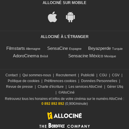
ALLOCINÉ SUR MOBILE
ALLOCINÉ À L'ÉTRANGER
Filmstarts
SensaCine
Beyazperde
Allemagne
Espagne
Turquie
AdoroCinema
Sensacine México
Brésil
Mexique
Contact
|
Qui sommes-nous
|
Recrutement
|
Publicité
|
CGU
|
CGV
|
Politique de cookies
|
Préférences cookies
|
Données Personnelles
|
Revue de presse
|
Charte d'écriture
|
Les services AlloCiné
|
Gérer Utiq
|
©AlloCiné
Retrouvez tous les horaires et infos de votre cinéma sur le numéro AlloCiné :
0 892 892 892
(0,90€/minute)