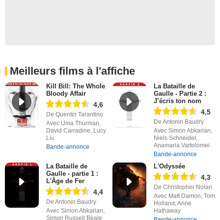
Meilleurs films à l'affiche
Kill Bill: The Whole
La Bataille de
Bloody Affair
Gaulle - Partie 2 :
J’écris ton nom
4,6
4,5
De Quentin Tarantino
De Antonin Baudry
Avec Uma Thurman,
David Carradine, Lucy
Avec Simon Abkarian,
Liu
Niels Schneider,
Anamaria Vartolomei
Bande-annonce
Bande-annonce
La Bataille de
L'Odyssée
Gaulle - partie 1 :
4,3
L'Âge de Fer
De Christopher Nolan
4,4
Avec Matt Damon, Tom
De Antonin Baudry
Holland, Anne
Avec Simon Abkarian,
Hathaway
Simon Russell Beale,
Bande-annonce