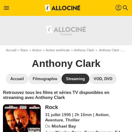
profil
menu
search
Accueil
Stars
Acteur
Acteur américain
Anthony Clark
Anthony Clark : Films et séries online
Anthony Clark
Accueil
Filmographie
Streaming
VOD, DVD
Retrouvez tous les films et séries TV disponibles en
streaming avec Anthony Clark
Rock
31 juillet 1996
|
2h 16min
|
Action
,
Aventure
,
Thriller
De
Michael Bay