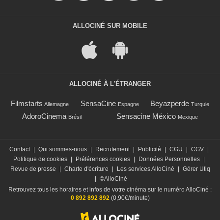
ALLOCINÉ SUR MOBILE
ALLOCINÉ À L'ÉTRANGER
Filmstarts
SensaCine
Beyazperde
Allemagne
Espagne
Turquie
AdoroCinema
Sensacine México
Brésil
Mexique
Contact
|
Qui sommes-nous
|
Recrutement
|
Publicité
|
CGU
|
CGV
|
Politique de cookies
|
Préférences cookies
|
Données Personnelles
|
Revue de presse
|
Charte d'écriture
|
Les services AlloCiné
|
Gérer Utiq
|
©AlloCiné
Retrouvez tous les horaires et infos de votre cinéma sur le numéro AlloCiné :
0 892 892 892
(0,90€/minute)