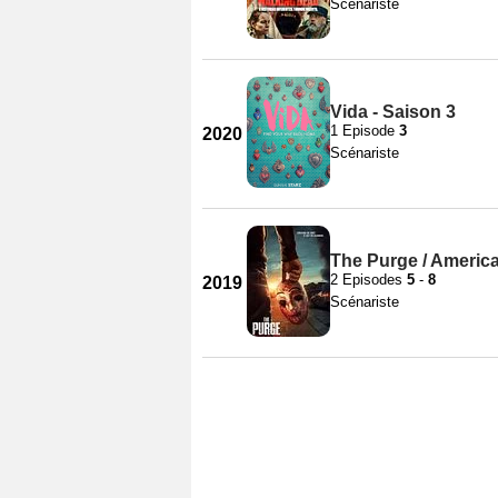
Scénariste
Vida - Saison 3
1 Episode
3
2020
Scénariste
The Purge / America
2 Episodes
5
-
8
2019
Scénariste