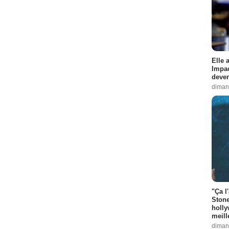
Elle 
Impac
deven
diman
"Ça l
Stone
holly
meill
diman