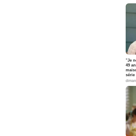
"Je n
49 an
maiso
série 
diman