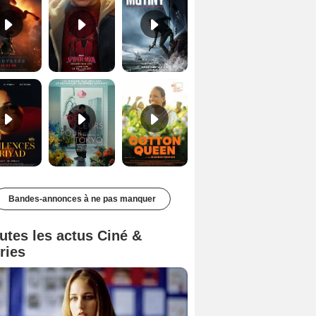
Les Silences de Riyad Bande-annonce VO STFR
Des Fleurs pour Tokyo Bande-annonce VO STFR
Cotton Queen Bande-annonce VO STFR
Bandes-annonces à ne pas manquer
utes les actus Ciné &
ries