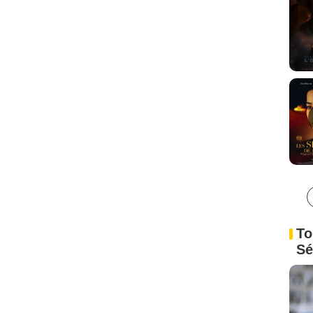
To
Sé