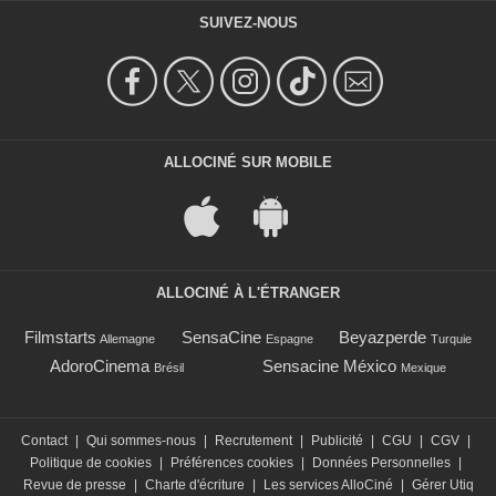
SUIVEZ-NOUS
ALLOCINÉ SUR MOBILE
ALLOCINÉ À L'ÉTRANGER
Filmstarts
SensaCine
Beyazperde
Allemagne
Espagne
Turquie
AdoroCinema
Sensacine México
Brésil
Mexique
Contact
|
Qui sommes-nous
|
Recrutement
|
Publicité
|
CGU
|
CGV
|
Politique de cookies
|
Préférences cookies
|
Données Personnelles
|
Revue de presse
|
Charte d'écriture
|
Les services AlloCiné
|
Gérer Utiq