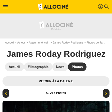
profil
menu
search
Accueil
Acteur
Acteur américain
James Roday Rodriguez
Photos de James Roday Rodriguez
James Roday Rodriguez
Accueil
Filmographie
News
Photos
RETOUR À LA GALERIE
5
/ 217 Photos