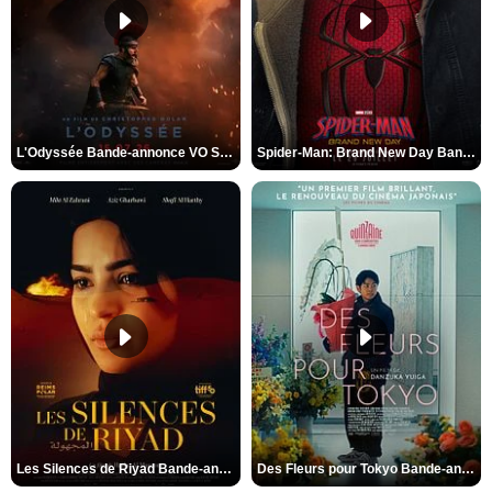
L'Odyssée Bande-annonce VO STFR
Spider-Man: Brand New Day Bande-annonce VO STFR
Les Silences de Riyad Bande-annonce VO STFR
Des Fleurs pour Tokyo Bande-annonce VO STFR