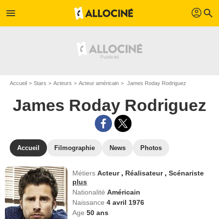
profil
menu
search
Accueil
Stars
Acteurs
Acteur américain
James Roday Rodriguez
James Roday Rodriguez
Accueil
Filmographie
News
Photos
Métiers
Acteur
,
Réalisateur
,
Scénariste
plus
Nationalité
Américain
Naissance
4 avril 1976
Age
50
ans