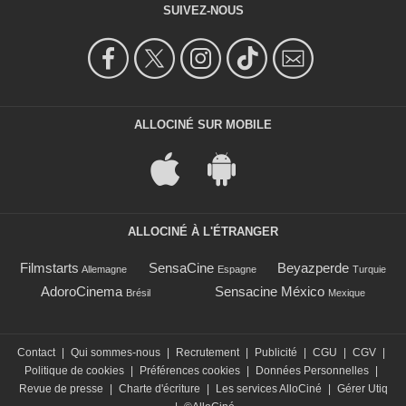
SUIVEZ-NOUS
ALLOCINÉ SUR MOBILE
ALLOCINÉ À L'ÉTRANGER
Filmstarts
SensaCine
Beyazperde
Allemagne
Espagne
Turquie
AdoroCinema
Sensacine México
Brésil
Mexique
Contact
|
Qui sommes-nous
|
Recrutement
|
Publicité
|
CGU
|
CGV
|
Politique de cookies
|
Préférences cookies
|
Données Personnelles
|
Revue de presse
|
Charte d'écriture
|
Les services AlloCiné
|
Gérer Utiq