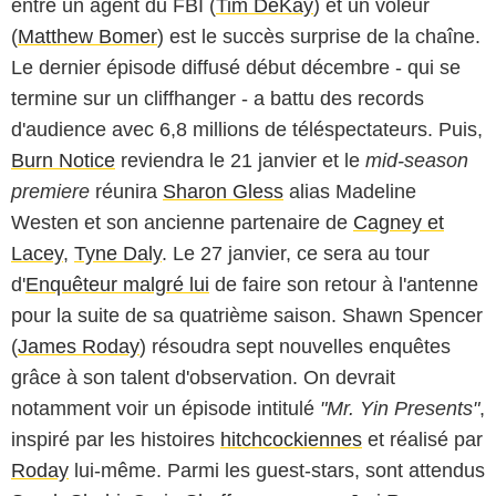
entre un agent du FBI (
Tim DeKay
) et un voleur
(
Matthew Bomer
) est le succès surprise de la chaîne.
Le dernier épisode diffusé début décembre - qui se
termine sur un cliffhanger - a battu des records
d'audience avec 6,8 millions de téléspectateurs. Puis,
Burn Notice
reviendra le 21 janvier et le
mid-season
premiere
réunira
Sharon Gless
alias Madeline
Westen et son ancienne partenaire de
Cagney et
Lacey
,
Tyne Daly
. Le 27 janvier, ce sera au tour
d'
Enquêteur malgré lui
de faire son retour à l'antenne
pour la suite de sa quatrième saison. Shawn Spencer
(
James Roday
) résoudra sept nouvelles enquêtes
grâce à son talent d'observation. On devrait
notamment voir un épisode intitulé
"Mr. Yin Presents"
,
inspiré par les histoires
hitchcockiennes
et réalisé par
Roday
lui-même. Parmi les guest-stars, sont attendus