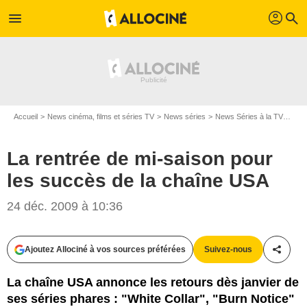
profil
menu
search
Accueil
News cinéma, films et séries TV
News séries
News Séries à la TV
La r
La rentrée de mi-saison pour
les succès de la chaîne USA
24 déc. 2009 à 10:36
Ajoutez Allociné à vos sources préférées
Suivez-nous
Partag
La chaîne USA annonce les retours dès janvier de
ses séries phares : "White Collar", "Burn Notice"