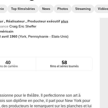
hie
Top films/séries
News
Photos
Streaming
Vidéo
eur
,
Réalisateur
,
Producteur exécutif
plus
ssance
Craig Eric Sheffer
méricain
3 avril 1960
(York, Pennsylvanie - Etats-Unis)
40
58
ns de carrière
films et séries tournés
ionne pour le théâtre. Il perfectionne son art à
 fois son diplôme en poche, il part pour New York pour
, des producteurs le remarquent sur les planches et lui