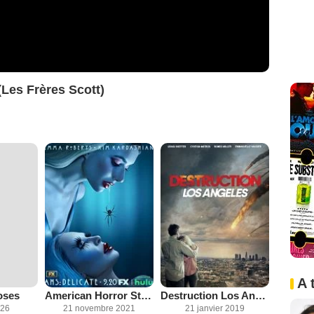
 (Les Frères Scott)
A 
oses
American Horror Story
Destruction Los Angeles
026
21 novembre 2021
21 janvier 2019