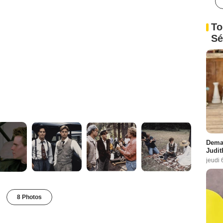
To
Sé
Demai
Judit
jeudi 
8 Photos