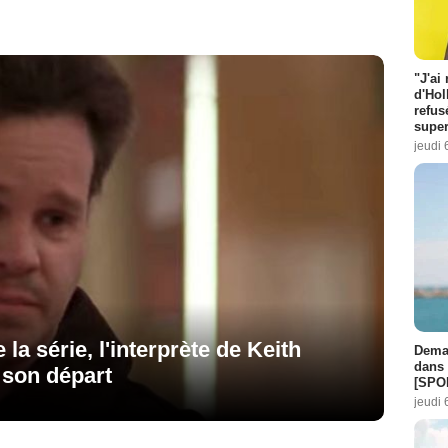
"J'ai
d'Hol
refus
super
jeudi 
 la série, l'interprète de Keith
Demai
dans 
 son départ
[SPO
jeudi 