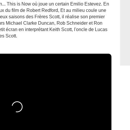
... This is Now où joue un certain Emilio Estevez. En
paux du film de Robert Redford, Et au milieu coule une
deux saisons des Frères Scott, il réalise son premier
eurs Michael Clarke Duncan, Rob Schneider et Ron
petit écran en interprétant Keith Scott, l'oncle de Lucas
s Scott.