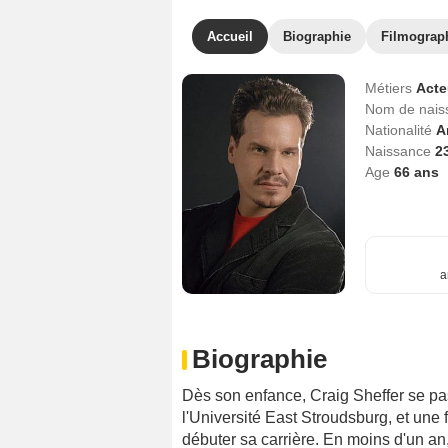
Accueil
Biographie
Filmograp
Métiers
Act
Nom de nai
Nationalité
A
Naissance
2
Age
66
ans
a
Biographie
Dès son enfance, Craig Sheffer se pass
l'Université East Stroudsburg, et une
débuter sa carrière. En moins d'un an