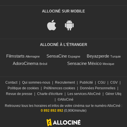
ALLOCINÉ SUR MOBILE
ALLOCINÉ À L'ÉTRANGER
Filmstarts
SensaCine
Beyazperde
Allemagne
Espagne
Turquie
AdoroCinema
Sensacine México
Brésil
Mexique
Contact
|
Qui sommes-nous
|
Recrutement
|
Publicité
|
CGU
|
CGV
|
Politique de cookies
|
Préférences cookies
|
Données Personnelles
|
Revue de presse
|
Charte d'écriture
|
Les services AlloCiné
|
Gérer Utiq
|
©AlloCiné
Retrouvez tous les horaires et infos de votre cinéma sur le numéro AlloCiné :
0 892 892 892
(0,90€/minute)