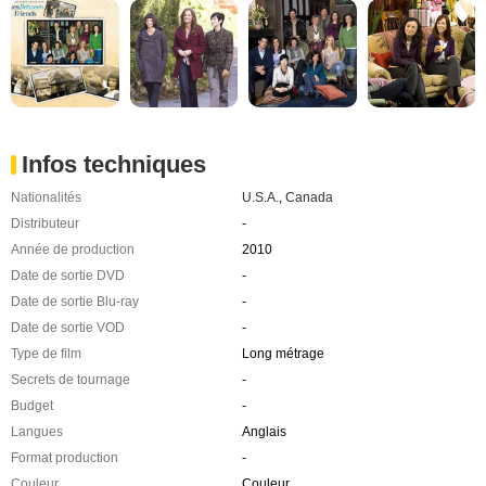
Infos techniques
Nationalités
U.S.A.
,
Canada
Distributeur
-
Année de production
2010
Date de sortie DVD
-
Date de sortie Blu-ray
-
Date de sortie VOD
-
Type de film
Long métrage
Secrets de tournage
-
Budget
-
Langues
Anglais
Format production
-
Couleur
Couleur