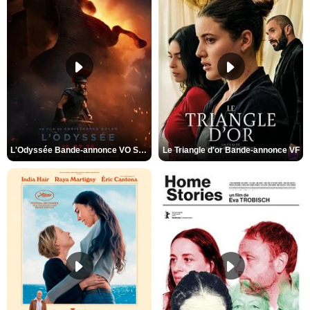
L'Odyssée Bande-annonce VO STFR
Le Triangle d'or Bande-annonce VF