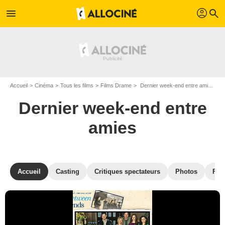
profil
menu
search
Accueil
Cinéma
Tous les films
Films Drame
Dernier week-end entre amies de Walter Klenhard
Dernier week-end entre
amies
Accueil
Casting
Critiques spectateurs
Photos
Film