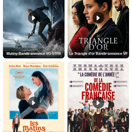
Mutiny Bande-annonce VO STFR
Le Triangle d'or Bande-annonce VF