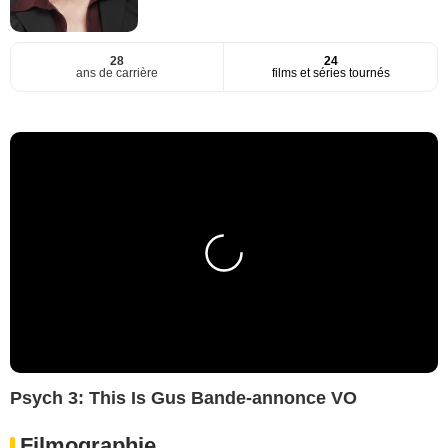
28
24
ans de carrière
films et séries tournés
Psych 3: This Is Gus Bande-annonce VO
Filmographie