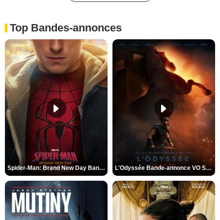
Top Bandes-annonces
Spider-Man: Brand New Day Bande-annonce VO STFR
L'Odyssée Bande-annonce VO STFR