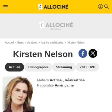
profil
menu
search
Accueil
Stars
Actrices
Actrice américaine
Kirsten Nelson
Kirsten Nelson
Accueil
Filmographie
Streaming
VOD, DVD
Métiers
Actrice
,
Réalisatrice
Nationalité
Américaine