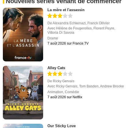
Nouvelles séries venant de commencer
La mère et l'assassin
De
Alexandra Echkenazi
,
Franck Ollivier
Avec
Hélène de Fougerolles
,
Florent Peyre
,
Vittoria Di Savoia
Drame
7 août 2026 sur France.TV
Alley Cats
De
Ricky Gervais
Avec
Ricky Gervais
,
Tom Basden
,
Andrew Brooke
Animation
,
Comédie
7 août 2026 sur Netflix
Our Sticky Love