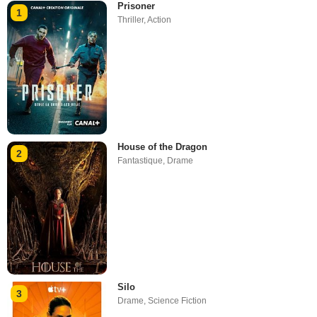
Prisoner
1
Thriller
,
Action
House of the Dragon
2
Fantastique
,
Drame
Silo
3
Drame
,
Science Fiction