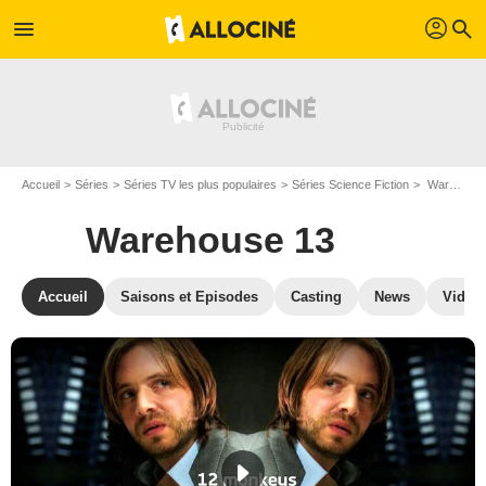
profil
menu
search
Accueil
Séries
Séries TV les plus populaires
Séries Science Fiction
Warehouse 13
Warehouse 13
Accueil
Saisons et Episodes
Casting
News
Vidéo