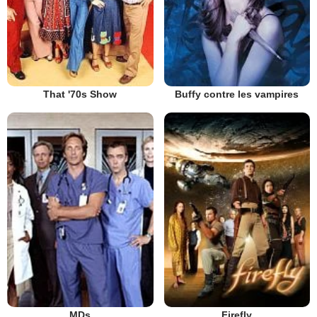
That '70s Show
Buffy contre les vampires
MDs
Firefly