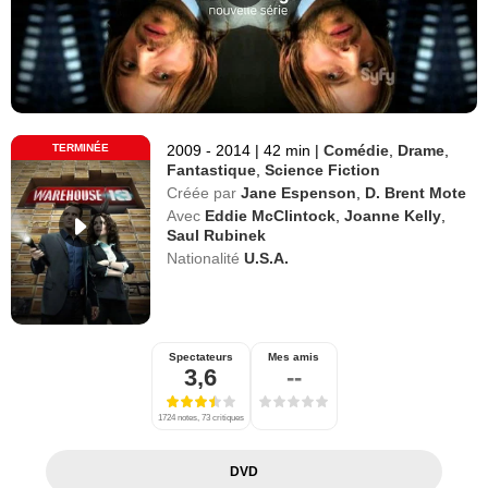
TERMINÉE
2009 - 2014
|
42 min
|
Comédie
,
Drame
,
Fantastique
,
Science Fiction
Créée par
Jane Espenson
,
D. Brent Mote
Avec
Eddie McClintock
,
Joanne Kelly
,
Saul Rubinek
Nationalité
U.S.A.
Spectateurs
Mes amis
3,6
--
1724 notes, 73 critiques
DVD