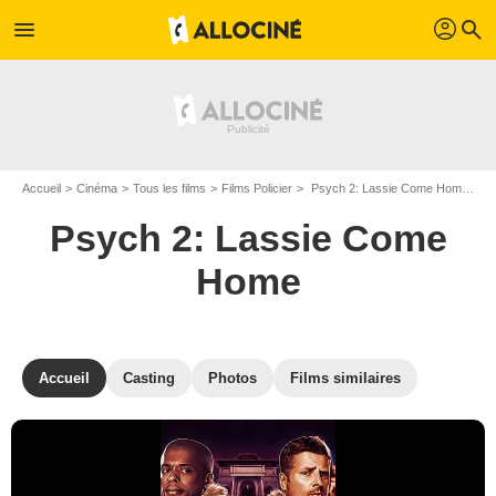
profil
menu
search
Accueil
Cinéma
Tous les films
Films Policier
Psych 2: Lassie Come Home de Steve Franks
Psych 2: Lassie Come
Home
Accueil
Casting
Photos
Films similaires