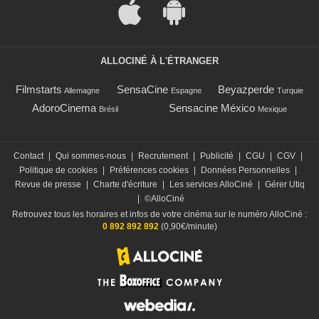
ALLOCINÉ À L'ÉTRANGER
Filmstarts
SensaCine
Beyazperde
Allemagne
Espagne
Turquie
AdoroCinema
Sensacine México
Brésil
Mexique
Contact
|
Qui sommes-nous
|
Recrutement
|
Publicité
|
CGU
|
CGV
|
Politique de cookies
|
Préférences cookies
|
Données Personnelles
|
Revue de presse
|
Charte d'écriture
|
Les services AlloCiné
|
Gérer Utiq
|
©AlloCiné
Retrouvez tous les horaires et infos de votre cinéma sur le numéro AlloCiné :
0 892 892 892
(0,90€/minute)