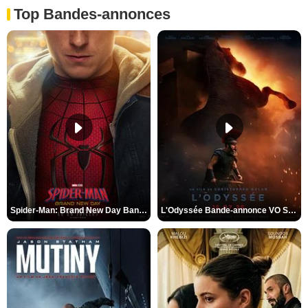
Top Bandes-annonces
Spider-Man: Brand New Day Bande-annonce VO STFR
L'Odyssée Bande-annonce VO STFR