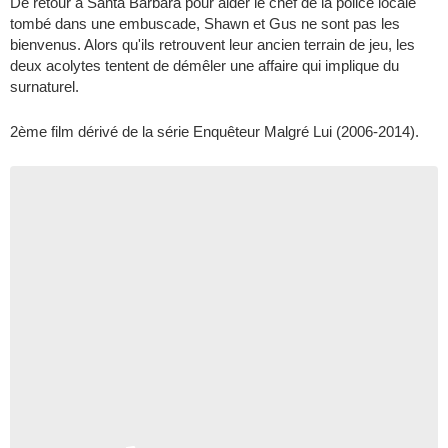
De retour à Santa Barbara pour aider le chef de la police locale
tombé dans une embuscade, Shawn et Gus ne sont pas les
bienvenus. Alors qu'ils retrouvent leur ancien terrain de jeu, les
deux acolytes tentent de démêler une affaire qui implique du
surnaturel.
2ème film dérivé de la série
Enquêteur Malgré Lui
(2006-2014).