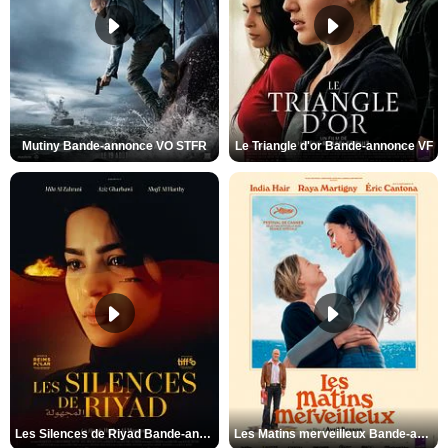
Mutiny Bande-annonce VO STFR
Le Triangle d'or Bande-annonce VF
Les Silences de Riyad Bande-annonce VO STFR
Les Matins merveilleux Bande-annonce VF