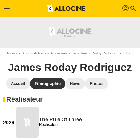
profil
menu
search
Accueil
Stars
Acteurs
Acteur américain
James Roday Rodriguez
Filmographie James Roday Rodriguez
James Roday Rodriguez
Accueil
Filmographie
News
Photos
Réalisateur
The Rule Of Three
2026
Réalisateur