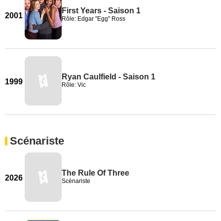
First Years - Saison 1
2001
Rôle: Edgar "Egg" Ross
Ryan Caulfield - Saison 1
1999
Rôle: Vic
Scénariste
The Rule Of Three
2026
Scénariste