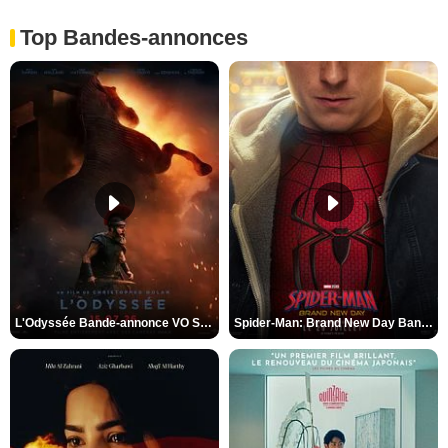
Top Bandes-annonces
L'Odyssée Bande-annonce VO STFR
Spider-Man: Brand New Day Bande-annonce VO STFR