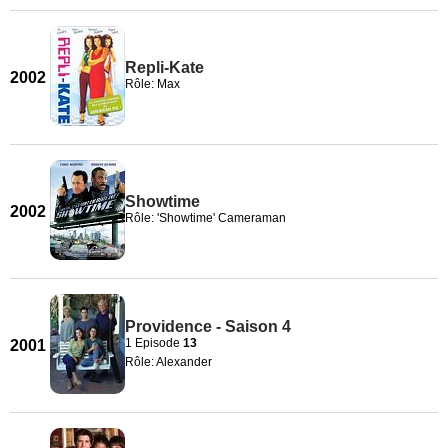
Repli-Kate
2002
Rôle: Max
Showtime
2002
Rôle: 'Showtime' Cameraman
Providence - Saison 4
1 Episode
13
2001
Rôle: Alexander