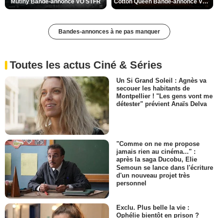
Mutiny Bande-annonce VO STFR
Cotton Queen Bande-annonce VO STFR
Bandes-annonces à ne pas manquer
Toutes les actus Ciné & Séries
Un Si Grand Soleil : Agnès va
secouer les habitants de
Montpellier ! "Les gens vont me
détester" prévient Anaïs Delva
"Comme on ne me propose
jamais rien au cinéma..." :
après la saga Ducobu, Elie
Semoun se lance dans l'écriture
d'un nouveau projet très
personnel
Exclu. Plus belle la vie :
Ophélie bientôt en prison ?