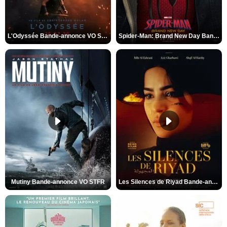
L'Odyssée Bande-annonce VO STFR
Spider-Man: Brand New Day Bande-annonce VO STFR
Mutiny Bande-annonce VO STFR
Les Silences de Riyad Bande-annonce VO STFR