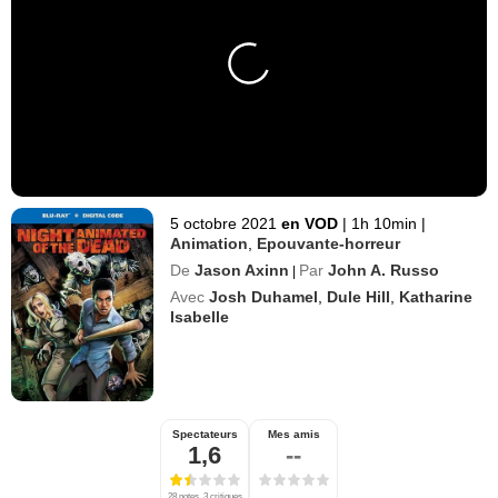
5 octobre 2021
en VOD
|
1h 10min
|
Animation
,
Epouvante-horreur
De
Jason Axinn
Par
John A. Russo
|
Avec
Josh Duhamel
,
Dule Hill
,
Katharine
Isabelle
Spectateurs
Mes amis
1,6
--
28 notes, 3 critiques