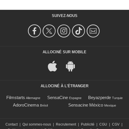
SUIVEZ-NOUS
ALLOCINÉ SUR MOBILE
ALLOCINÉ À L'ÉTRANGER
Filmstarts
SensaCine
Beyazperde
Allemagne
Espagne
Turquie
AdoroCinema
Sensacine México
Brésil
Mexique
Contact
|
Qui sommes-nous
|
Recrutement
|
Publicité
|
CGU
|
CGV
|