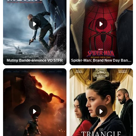
Mutiny Bande-annonce VO STFR
Spider-Man: Brand New Day Bande-annonce VO STFR