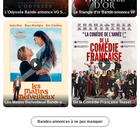
L'Odyssée Bande-annonce VO STFR
Le Triangle d'or Bande-annonce VF
Les Matins merveilleux Bande-annonce VF
De la Comédie-Française Teaser VF
Bandes-annonces à ne pas manquer