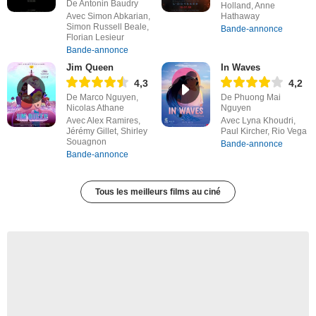
De Antonin Baudry
Holland, Anne
Avec Simon Abkarian,
Hathaway
Simon Russell Beale,
Bande-annonce
Florian Lesieur
Bande-annonce
Jim Queen
In Waves
4,3
4,2
De Marco Nguyen,
De Phuong Mai
Nicolas Athane
Nguyen
Avec Alex Ramires,
Avec Lyna Khoudri,
Jérémy Gillet, Shirley
Paul Kircher, Rio Vega
Souagnon
Bande-annonce
Bande-annonce
Tous les meilleurs films au ciné