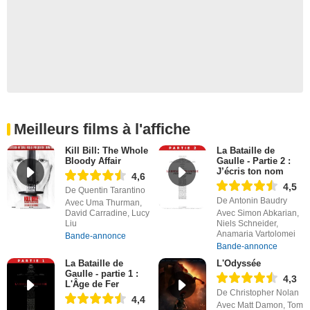
Meilleurs films à l'affiche
Kill Bill: The Whole
La Bataille de
Bloody Affair
Gaulle - Partie 2 :
J’écris ton nom
4,6
4,5
De Quentin Tarantino
De Antonin Baudry
Avec Uma Thurman,
David Carradine, Lucy
Avec Simon Abkarian,
Liu
Niels Schneider,
Anamaria Vartolomei
Bande-annonce
Bande-annonce
La Bataille de
L'Odyssée
Gaulle - partie 1 :
4,3
L'Âge de Fer
De Christopher Nolan
4,4
Avec Matt Damon, Tom