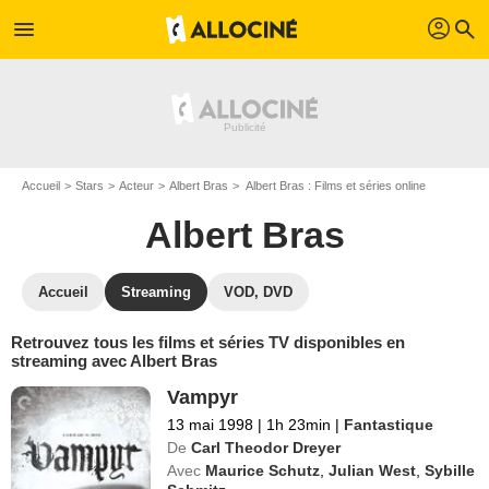
profil
menu
search
Accueil
Stars
Acteur
Albert Bras
Albert Bras : Films et séries online
Albert Bras
Accueil
Streaming
VOD, DVD
Retrouvez tous les films et séries TV disponibles en
streaming avec Albert Bras
Vampyr
13 mai 1998
|
1h 23min
|
Fantastique
De
Carl Theodor Dreyer
Avec
Maurice Schutz
,
Julian West
,
Sybille