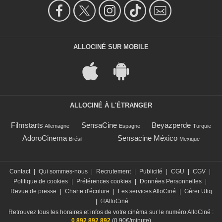
ALLOCINÉ SUR MOBILE
ALLOCINÉ À L'ÉTRANGER
Filmstarts
SensaCine
Beyazperde
Allemagne
Espagne
Turquie
AdoroCinema
Sensacine México
Brésil
Mexique
Contact
|
Qui sommes-nous
|
Recrutement
|
Publicité
|
CGU
|
CGV
|
Politique de cookies
|
Préférences cookies
|
Données Personnelles
|
Revue de presse
|
Charte d'écriture
|
Les services AlloCiné
|
Gérer Utiq
|
©AlloCiné
Retrouvez tous les horaires et infos de votre cinéma sur le numéro AlloCiné :
0 892 892 892
(0,90€/minute)