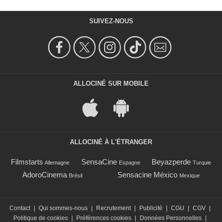
SUIVEZ-NOUS
ALLOCINÉ SUR MOBILE
ALLOCINÉ À L'ÉTRANGER
Filmstarts
SensaCine
Beyazperde
Allemagne
Espagne
Turquie
AdoroCinema
Sensacine México
Brésil
Mexique
Contact
|
Qui sommes-nous
|
Recrutement
|
Publicité
|
CGU
|
CGV
|
Politique de cookies
|
Préférences cookies
|
Données Personnelles
|