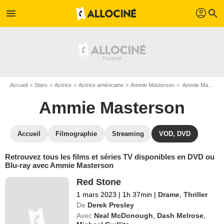
profil
menu
search
Accueil
Stars
Actrice
Actrice américaine
Ammie Masterson
Ammie Masterson : ses Blu-Ray, DVD, VOD, SVOD
Ammie Masterson
Accueil
Filmographie
Streaming
VOD, DVD
Retrouvez tous les films et séries TV disponibles en DVD ou
Blu-ray avec Ammie Masterson
Red Stone
1 mars 2023
|
1h 37min
|
Drame
,
Thriller
De
Derek Presley
Avec
Neal McDonough
,
Dash Melrose
,