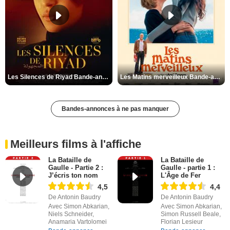
Les Silences de Riyad Bande-annonce VO STFR
Les Matins merveilleux Bande-annonce VF
Bandes-annonces à ne pas manquer
Meilleurs films à l'affiche
La Bataille de
La Bataille de
Gaulle - Partie 2 :
Gaulle - partie 1 :
J’écris ton nom
L'Âge de Fer
4,5
4,4
De Antonin Baudry
De Antonin Baudry
Avec Simon Abkarian,
Avec Simon Abkarian,
Niels Schneider,
Simon Russell Beale,
Anamaria Vartolomei
Florian Lesieur