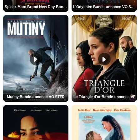
Spider-Man: Brand New Day Bande-annonce VO STFR
L'Odyssée Bande-annonce VO STFR
Mutiny Bande-annonce VO STFR
Le Triangle d'or Bande-annonce VF