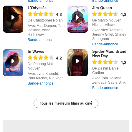
Bande-annonce
Bande-annonce
L'Odyssée
Jim Queen
4,3
4,3
De Christopher Nolan
De Marco Nguyen,
Nicolas Athane
Avec Matt Damon, Tom
Holland, Anne
Avec Alex Ramires,
Hathaway
Jérémy Gillet, Shirley
Souagnon
Bande-annonce
Bande-annonce
In Waves
Spider-Man: Brand
New Day
4,2
4,2
De Phuong Mai
Nguyen
De Destin Daniel
Cretton
Avec Lyna Khoudri,
Paul Kircher, Rio Vega
Avec Tom Holland,
Zendaya, Sadie Sink
Bande-annonce
Bande-annonce
Tous les meilleurs films au ciné