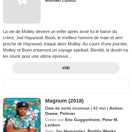
Michael Cudlitz
La vie de Motley devient un enfer après avoir fui le baron du
crime, Jed Haywood. Boon, le meilleur homme de main et ami
proche de Haywood, traque alors Motley. Au cours d'une journée,
Motley et Boon entament un voyage spirituel. Bientôt, le destin va
les réunir pour une ultime épreuve...
VOD
Magnum (2018)
Date de sortie inconnue
|
42 min
|
Action
,
Drame
,
Policier
Créée par
Eric Guggenheim
,
Peter M.
Lenkov
Avec
Jay Hernandez
,
Perdita Weeks
,