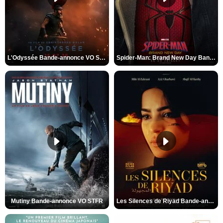
L'Odyssée Bande-annonce VO STFR
Spider-Man: Brand New Day Bande-annonce VO STFR
Mutiny Bande-annonce VO STFR
Les Silences de Riyad Bande-annonce VO STFR