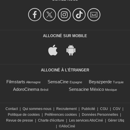
ALLOCINÉ SUR MOBILE
ALLOCINÉ À L'ÉTRANGER
Filmstarts
SensaCine
Beyazperde
Allemagne
Espagne
Turquie
AdoroCinema
Sensacine México
Brésil
Mexique
Contact
|
Qui sommes-nous
|
Recrutement
|
Publicité
|
CGU
|
CGV
|
Politique de cookies
|
Préférences cookies
|
Données Personnelles
|
Revue de presse
|
Charte d'écriture
|
Les services AlloCiné
|
Gérer Utiq
|
©AlloCiné