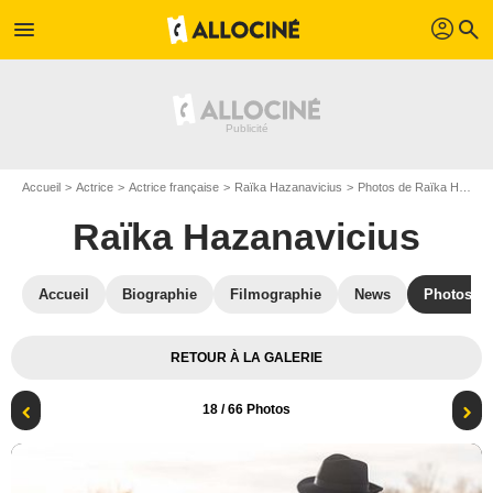
profil
menu
search
Accueil
Actrice
Actrice française
Raïka Hazanavicius
Photos de Raïka Hazanavicius
Raïka Hazanavicius
Accueil
Biographie
Filmographie
News
Photos
RETOUR À LA GALERIE
18
/ 66 Photos