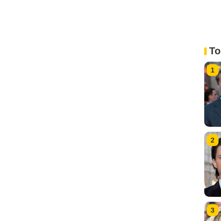
To
1
2
3