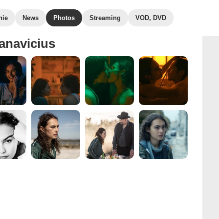
hie
News
Photos
Streaming
VOD, DVD
anavicius