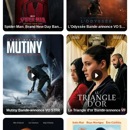
Spider-Man: Brand New Day Bande-annonce VO STFR
L'Odyssée Bande-annonce VO STFR
Mutiny Bande-annonce VO STFR
Le Triangle d'or Bande-annonce VF