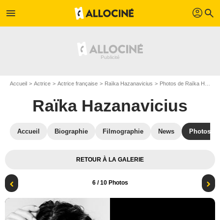
profil
menu
search
Accueil
Actrice
Actrice française
Raïka Hazanavicius
Photos de Raïka Hazanavicius
Raïka Hazanavicius
Accueil
Biographie
Filmographie
News
Photos
RETOUR À LA GALERIE
6
/ 10 Photos