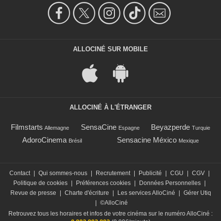
ALLOCINÉ SUR MOBILE
ALLOCINÉ À L'ÉTRANGER
Filmstarts
SensaCine
Beyazperde
Allemagne
Espagne
Turquie
AdoroCinema
Sensacine México
Brésil
Mexique
Contact
|
Qui sommes-nous
|
Recrutement
|
Publicité
|
CGU
|
CGV
|
Politique de cookies
|
Préférences cookies
|
Données Personnelles
|
Revue de presse
|
Charte d'écriture
|
Les services AlloCiné
|
Gérer Utiq
|
©AlloCiné
Retrouvez tous les horaires et infos de votre cinéma sur le numéro AlloCiné :