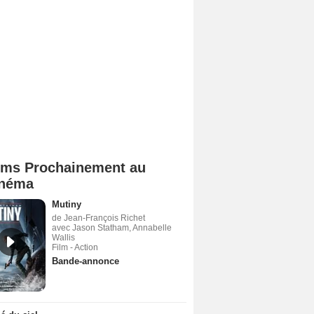
lms Prochainement au
néma
Mutiny
de Jean-François Richet
avec Jason Statham, Annabelle
Wallis
Film - Action
Bande-annonce