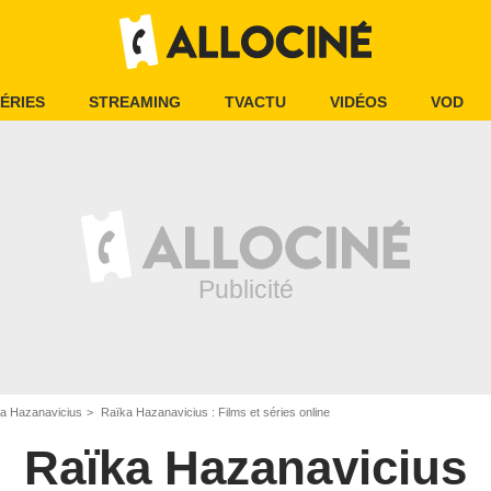
ÉRIES
STREAMING
TVACTU
VIDÉOS
VOD
a Hazanavicius
Raïka Hazanavicius : Films et séries online
Raïka Hazanavicius