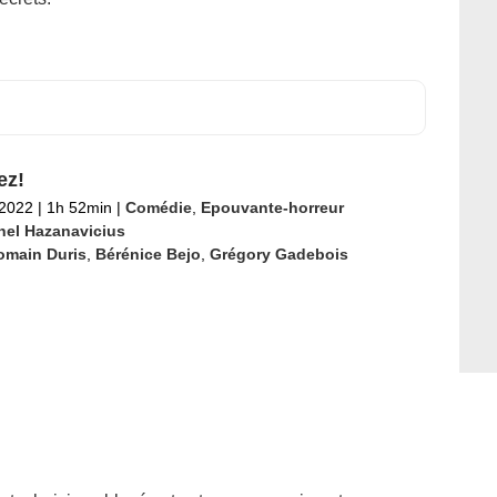
ez!
 2022
|
1h 52min
|
Comédie
,
Epouvante-horreur
hel Hazanavicius
omain Duris
,
Bérénice Bejo
,
Grégory Gadebois