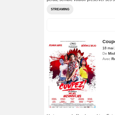
STREAMING
Coup
18 mai
De
Mic
Avec
R