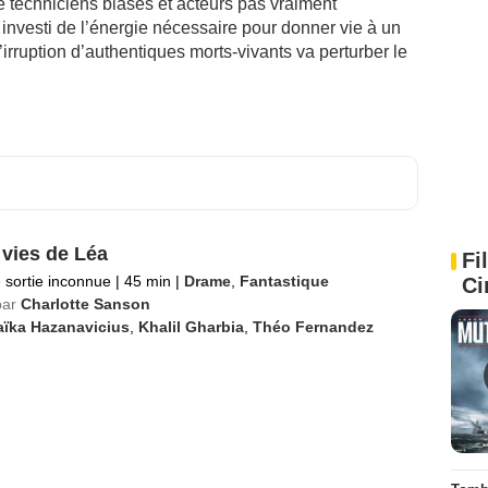
 techniciens blasés et acteurs pas vraiment
 investi de l’énergie nécessaire pour donner vie à un
’irruption d’authentiques morts-vivants va perturber le
 vies de Léa
Fi
 sortie inconnue
|
45 min
|
Drame
,
Fantastique
Ci
par
Charlotte Sanson
aïka Hazanavicius
,
Khalil Gharbia
,
Théo Fernandez