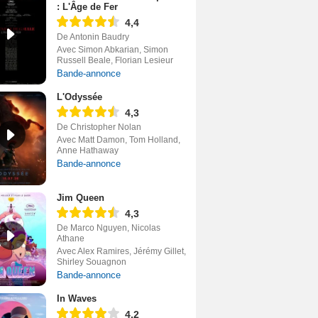
: L'Âge de Fer
4,4
De Antonin Baudry
Avec Simon Abkarian, Simon
Russell Beale, Florian Lesieur
Bande-annonce
L'Odyssée
4,3
De Christopher Nolan
Avec Matt Damon, Tom Holland,
Anne Hathaway
Bande-annonce
Jim Queen
4,3
De Marco Nguyen, Nicolas
Athane
Avec Alex Ramires, Jérémy Gillet,
Shirley Souagnon
Bande-annonce
In Waves
4,2