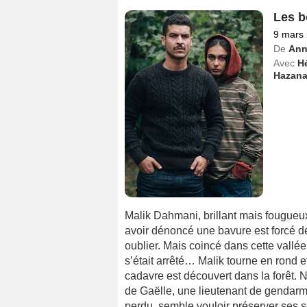
Les b
9 mars
De
Ann
Avec
H
Hazana
Malik Dahmani, brillant mais fougueux
avoir dénoncé une bavure est forcé de
oublier. Mais coincé dans cette vallé
s’était arrêté… Malik tourne en rond e
cadavre est découvert dans la forêt. N
de Gaëlle, une lieutenant de gendarme
perdu, semble vouloir préserver ses s