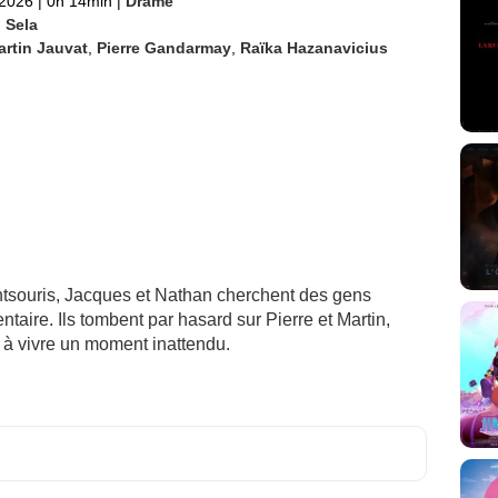
 2026
|
0h 14min
|
Drame
 Sela
rtin Jauvat
,
Pierre Gandarmay
,
Raïka Hazanavicius
tsouris, Jacques et Nathan cherchent des gens
ntaire. Ils tombent par hasard sur Pierre et Martin,
 à vivre un moment inattendu.