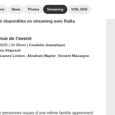
hie
News
Photos
Streaming
VOD, DVD
 TV disponibles en streaming avec Raïka
nue de l’avenir
 2025
|
2h 06min
|
Comédie dramatique
ric Klapisch
uzanne Lindon
,
Abraham Wapler
,
Vincent Macaigne
de personnes issues d’une même famille apprennent