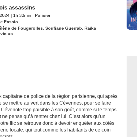
ois assassins
 2024
|
1h 30min
|
Policier
e Fassio
élène de Fougerolles
,
Soufiane Guerrab
,
Raïka
vicius
 capitaine de police de la région parisienne, qui après
 se mettre au vert dans les Cévennes, pour se faire
e Cévenole trop paisible à son goût, comme si le temps
t ne pense qu’à rentrer chez lui. C’est alors qu’un
otre flic se retrouve donc à devoir enquêter aux côtés
rie locale, qui tout comme les habitants de ce coin
ecrets.