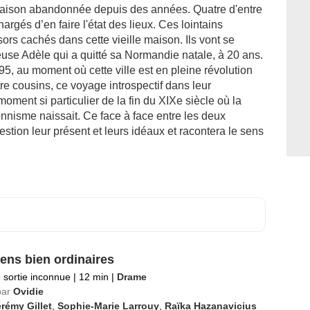
 maison abandonnée depuis des années. Quatre d'entre
argés d’en faire l'état des lieux. Ces lointains
sors cachés dans cette vieille maison. Ils vont se
ieuse Adèle qui a quitté sa Normandie natale, à 20 ans.
95, au moment où cette ville est en pleine révolution
atre cousins, ce voyage introspectif dans leur
moment si particulier de la fin du XIXe siècle où la
onnisme naissait. Ce face à face entre les deux
tion leur présent et leurs idéaux et racontera le sens
ens bien ordinaires
 sortie inconnue
|
12 min
|
Drame
par
Ovidie
rémy Gillet
,
Sophie-Marie Larrouy
,
Raïka Hazanavicius