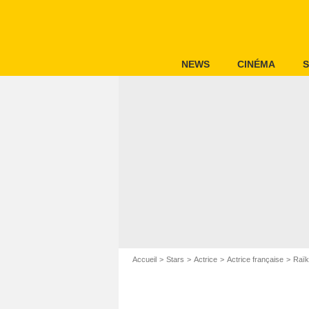
NEWS
CINÉMA
S
Accueil
Stars
Actrice
Actrice française
Raïk