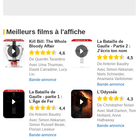
Meilleurs films à l'affiche
Kill Bill: The Whole
La Bataille de
Bloody Affair
Gaulle - Partie 2 :
J’écris ton nom
4,6
4,5
De Quentin Tarantino
De Antonin Baudry
Avec Uma Thurman,
David Carradine, Lucy
Avec Simon Abkarian,
Liu
Niels Schneider,
Anamaria Vartolomei
Bande-annonce
Bande-annonce
La Bataille de
L'Odyssée
Gaulle - partie 1 :
4,3
L'Âge de Fer
De Christopher Nolan
4,4
Avec Matt Damon, Tom
De Antonin Baudry
Holland, Anne
Avec Simon Abkarian,
Hathaway
Simon Russell Beale,
Bande-annonce
Florian Lesieur
Bande-annonce