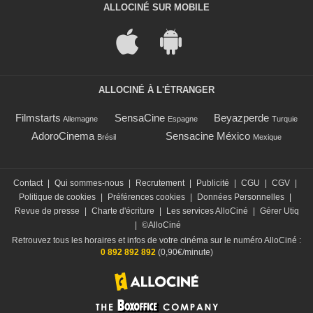
ALLOCINÉ SUR MOBILE
ALLOCINÉ À L'ÉTRANGER
Filmstarts
SensaCine
Beyazperde
Allemagne
Espagne
Turquie
AdoroCinema
Sensacine México
Brésil
Mexique
Contact
|
Qui sommes-nous
|
Recrutement
|
Publicité
|
CGU
|
CGV
|
Politique de cookies
|
Préférences cookies
|
Données Personnelles
|
Revue de presse
|
Charte d'écriture
|
Les services AlloCiné
|
Gérer Utiq
|
©AlloCiné
Retrouvez tous les horaires et infos de votre cinéma sur le numéro AlloCiné :
0 892 892 892
(0,90€/minute)