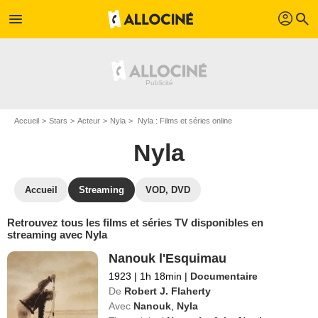
profil
menu
search
Accueil
Stars
Acteur
Nyla
Nyla : Films et séries online
Nyla
Accueil
Streaming
VOD, DVD
Retrouvez tous les films et séries TV disponibles en
streaming avec Nyla
Nanouk l'Esquimau
1923
|
1h 18min
|
Documentaire
De
Robert J. Flaherty
Avec
Nanouk
,
Nyla