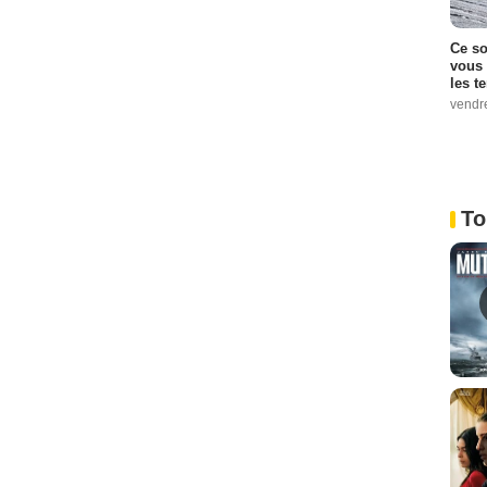
Ce so
vous 
les t
vendr
To