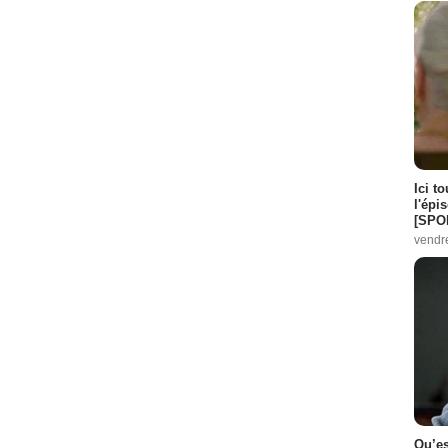
Ici t
l'épi
[SPO
vendr
Qu’es