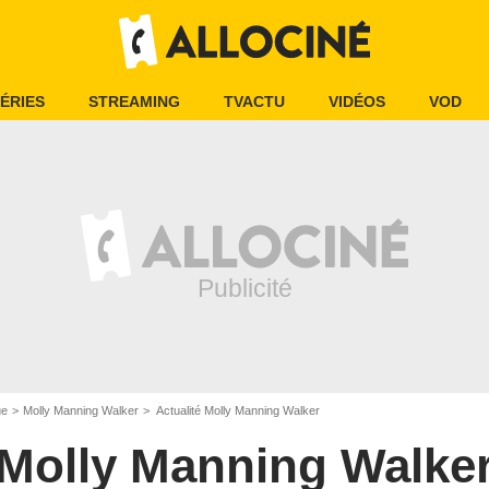
ÉRIES
STREAMING
TVACTU
VIDÉOS
VOD
ue
Molly Manning Walker
Actualité Molly Manning Walker
Molly Manning Walke