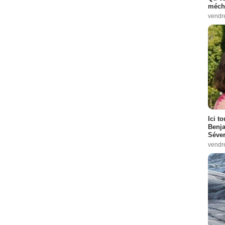
méch
vendr
Ici t
Benj
Séver
vendr