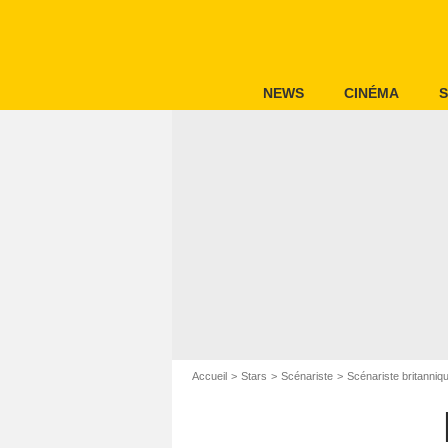
NEWS
CINÉMA
S
Accueil
Stars
Scénariste
Scénariste britanniq