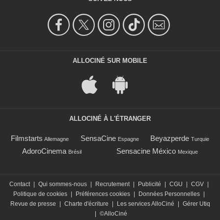
ALLOCINÉ SUR MOBILE
ALLOCINÉ À L'ÉTRANGER
Filmstarts
SensaCine
Beyazperde
Allemagne
Espagne
Turquie
AdoroCinema
Sensacine México
Brésil
Mexique
Contact
|
Qui sommes-nous
|
Recrutement
|
Publicité
|
CGU
|
CGV
|
Politique de cookies
|
Préférences cookies
|
Données Personnelles
|
Revue de presse
|
Charte d'écriture
|
Les services AlloCiné
|
Gérer Utiq
|
©AlloCiné