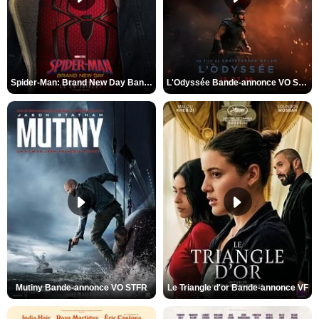
Spider-Man: Brand New Day Bande-annonce VO STFR
L'Odyssée Bande-annonce VO STFR
Mutiny Bande-annonce VO STFR
Le Triangle d'or Bande-annonce VF