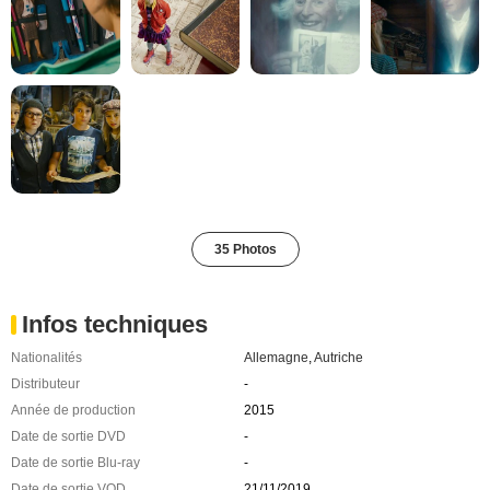
35 Photos
Infos techniques
Nationalités
Allemagne
,
Autriche
Distributeur
-
Année de production
2015
Date de sortie DVD
-
Date de sortie Blu-ray
-
Date de sortie VOD
21/11/2019