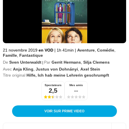
21 novembre 2019
en VOD
|
1h 41min
|
Aventure
,
Comédie
,
Famille
,
Fantastique
De
Sven Unterwaldt
Par
Gerrit Hermans
,
Silja Clemens
|
Avec
Anja Kling
,
Justus von Dohnányi
,
Axel Stein
Titre original
Hilfe, Ich hab meine Lehrerin geschrumpft
Spectateurs
Mes amis
2,5
--
VOIR SUR PRIME VIDEO