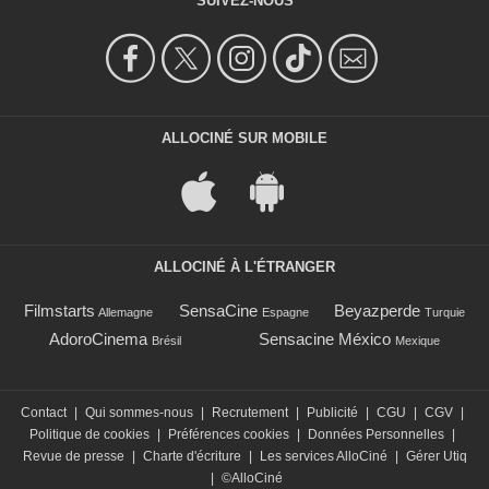
SUIVEZ-NOUS
ALLOCINÉ SUR MOBILE
ALLOCINÉ À L'ÉTRANGER
Filmstarts
SensaCine
Beyazperde
Allemagne
Espagne
Turquie
AdoroCinema
Sensacine México
Brésil
Mexique
Contact
|
Qui sommes-nous
|
Recrutement
|
Publicité
|
CGU
|
CGV
|
Politique de cookies
|
Préférences cookies
|
Données Personnelles
|
Revue de presse
|
Charte d'écriture
|
Les services AlloCiné
|
Gérer Utiq
|
©AlloCiné