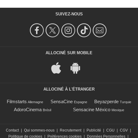
SUIVEZ-NOUS
ALLOCINÉ SUR MOBILE
ALLOCINÉ À L'ÉTRANGER
Filmstarts
SensaCine
Beyazperde
Allemagne
Espagne
Turquie
AdoroCinema
Sensacine México
Brésil
Mexique
Contact
|
Qui sommes-nous
|
Recrutement
|
Publicité
|
CGU
|
CGV
|
Politique de cookies
|
Préférences cookies
|
Données Personnelles
|