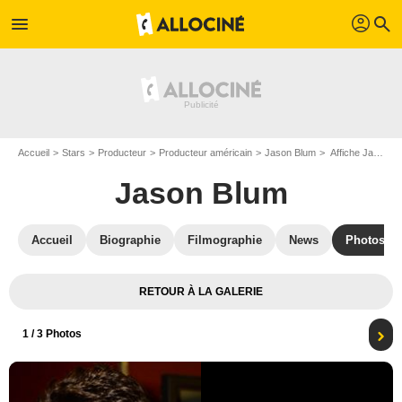
profil
menu
search
Accueil
Stars
Producteur
Producteur américain
Jason Blum
Affiche Jason Blum
Jason Blum
Accueil
Biographie
Filmographie
News
Photos
RETOUR À LA GALERIE
1
/ 3 Photos