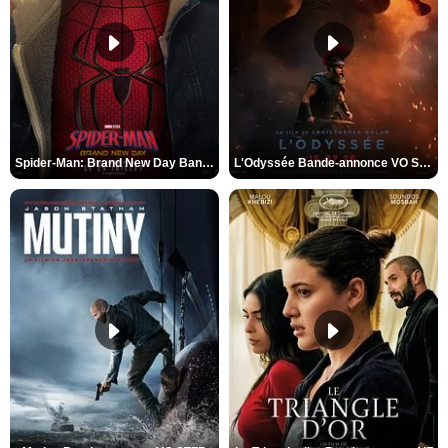
Spider-Man: Brand New Day Bande-annonce VO STFR
L'Odyssée Bande-annonce VO STFR