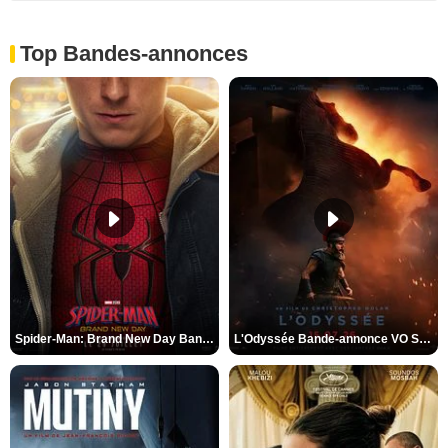
Top Bandes-annonces
Spider-Man: Brand New Day Bande-annonce VO STFR
L'Odyssée Bande-annonce VO STFR