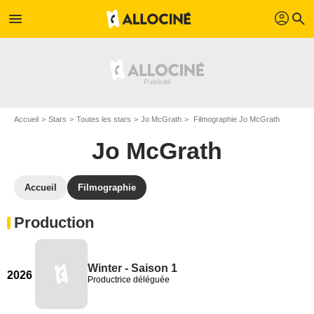
profil
menu
search
Accueil
Stars
Toutes les stars
Jo McGrath
Filmographie Jo McGrath
Jo McGrath
Accueil
Filmographie
Production
Winter - Saison 1
2026
Productrice déléguée