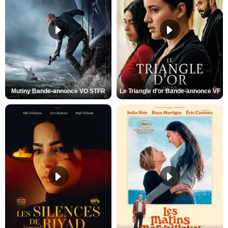
Mutiny Bande-annonce VO STFR
Le Triangle d'or Bande-annonce VF