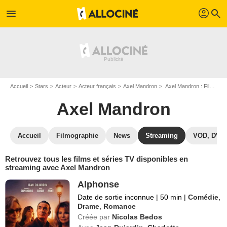
profil
menu
search
Accueil
Stars
Acteur
Acteur français
Axel Mandron
Axel Mandron : Films et séries online
Axel Mandron
Accueil
Filmographie
News
Streaming
VOD, DVD
Retrouvez tous les films et séries TV disponibles en
streaming avec Axel Mandron
Alphonse
Date de sortie inconnue
|
50 min
|
Comédie
,
Drame
,
Romance
Créée par
Nicolas Bedos