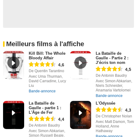
Meilleurs films à l'affiche
Kill Bill: The Whole
La Bataille de
Bloody Affair
Gaulle - Partie 2 :
J’écris ton nom
4,6
4,5
De Quentin Tarantino
De Antonin Baudry
Avec Uma Thurman,
David Carradine, Lucy
Avec Simon Abkarian,
Liu
Niels Schneider,
Anamaria Vartolomei
Bande-annonce
Bande-annonce
La Bataille de
L'Odyssée
Gaulle - partie 1 :
4,3
L'Âge de Fer
De Christopher Nolan
4,4
Avec Matt Damon, Tom
De Antonin Baudry
Holland, Anne
Avec Simon Abkarian,
Hathaway
Simon Russell Beale,
Bande-annonce