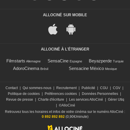
ALLOCINÉ SUR MOBILE
ALLOCINÉ À L'ÉTRANGER
Filmstarts
SensaCine
Beyazperde
Allemagne
Espagne
Turquie
AdoroCinema
Sensacine México
Brésil
Mexique
Contact
|
Qui sommes-nous
|
Recrutement
|
Publicité
|
CGU
|
CGV
|
Politique de cookies
|
Préférences cookies
|
Données Personnelles
|
Revue de presse
|
Charte d'écriture
|
Les services AlloCiné
|
Gérer Utiq
|
©AlloCiné
Retrouvez tous les horaires et infos de votre cinéma sur le numéro AlloCiné :
0 892 892 892
(0,90€/minute)