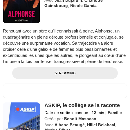
Avec
Jean Dujardin
,
Charlotte
Gainsbourg
,
Nicole Garcia
Renouant avec un père qu’il connaissait à peine, Alphonse, un
quadragénaire en pleine déroute professionnelle et conjugale, se
découvre une surprenante vocation. Sa trajectoire va alors
croiser celle d’une galaxie de femmes plus passionnantes et
excentriques les unes que les autres, le plongeant au cœur d’une
histoire à la fois périlleuse, transgressive et pleine de tendresse.
STREAMING
ASKIP, le collège se la raconte
Date de sortie inconnue
|
13 min
|
Famille
Créée par
Benoit Masocco
Avec
Albane Beaugé
,
Hillel Belabaci
,
Marius Blivet