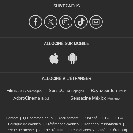
SUIVEZ-NOUS
ALLOCINÉ SUR MOBILE
ALLOCINÉ À L'ÉTRANGER
Filmstarts
SensaCine
Beyazperde
Allemagne
Espagne
Turquie
AdoroCinema
Sensacine México
Brésil
Mexique
Contact
|
Qui sommes-nous
|
Recrutement
|
Publicité
|
CGU
|
CGV
|
Politique de cookies
|
Préférences cookies
|
Données Personnelles
|
Revue de presse
|
Charte d'écriture
|
Les services AlloCiné
|
Gérer Utiq