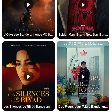
L'Odyssée Bande-annonce VO STFR
Spider-Man: Brand New Day Bande-annonce VO STFR
Les Silences de Riyad Bande-annonce VO STFR
Des Fleurs pour Tokyo Bande-annonce VO STFR