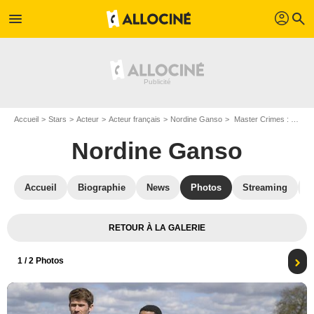
profil
menu
search
Accueil
Stars
Acteur
Acteur français
Nordine Ganso
Master Crimes : Photo Victor Meutelet, Nordine Ganso
Nordine Ganso
Accueil
Biographie
News
Photos
Streaming
V
RETOUR À LA GALERIE
1
/ 2 Photos