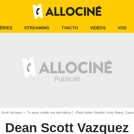
ÉRIES
STREAMING
TVACTU
VIDÉOS
VOD
 Scott Vazquez
Tu peux oublier ma bat-mitsva ! : Photo Adam Sandler, Ivory Baker, Zaara Kuttemperoor, Idina Menzel, Sadie Sandler, Sunny Sandl
Dean Scott Vazquez