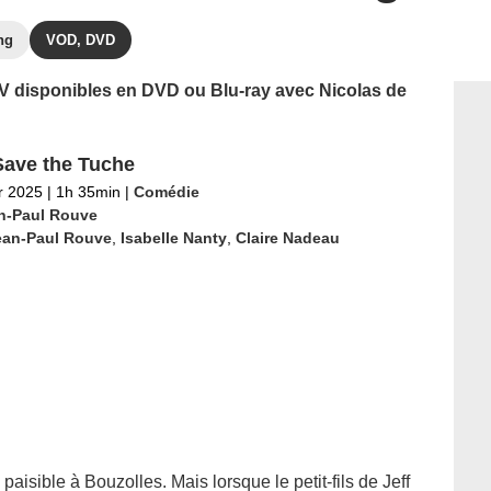
ng
VOD, DVD
 TV disponibles en DVD ou Blu-ray avec Nicolas de
ave the Tuche
er 2025
|
1h 35min
|
Comédie
n-Paul Rouve
ean-Paul Rouve
,
Isabelle Nanty
,
Claire Nadeau
isible à Bouzolles. Mais lorsque le petit-fils de Jeff