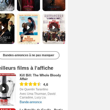
Le Triangle d'or Bande-annonce VF
Les Matins merveilleux Bande-annonce VF
De la Comédie-Française Teaser VF
Bandes-annonces à ne pas manquer
illeurs films à l'affiche
Kill Bill: The Whole Bloody
Affair
4,6
De Quentin Tarantino
Avec Uma Thurman, David
Carradine, Lucy Liu
Bande-annonce