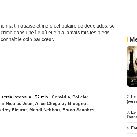
ine martiniquaise et mère célibataire de deux ados, se
crime dans une île où elle n’a jamais mis les pieds.
Me
 connaît le coin par cœur.
 sortie inconnue
|
52 min
|
Comédie
,
Policier
2.
Le 
(vers
par
Nicolas Jean
,
Alice Chegaray-Breugnot
udrey Fleurot
,
Mehdi Nebbou
,
Bruno Sanches
3.
Le
l'ann
4.
Fo