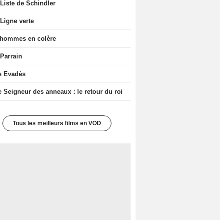
Liste de Schindler
Ligne verte
 hommes en colère
 Parrain
s Evadés
e Seigneur des anneaux : le retour du roi
Tous les meilleurs films en VOD