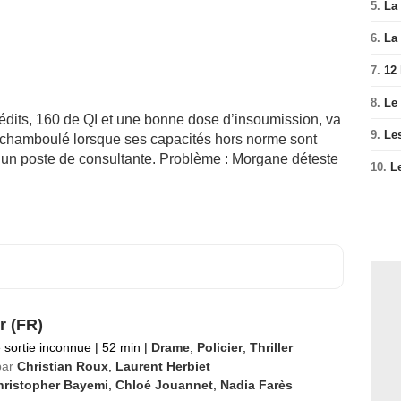
5.
La 
6.
La 
7.
12
8.
Le
rédits, 160 de QI et une bonne dose d’insoumission, va
9.
Le
chamboulé lorsque ses capacités hors norme sont
e un poste de consultante. Problème : Morgane déteste
10.
L
r (FR)
 sortie inconnue
|
52 min
|
Drame
,
Policier
,
Thriller
par
Christian Roux
,
Laurent Herbiet
hristopher Bayemi
,
Chloé Jouannet
,
Nadia Farès