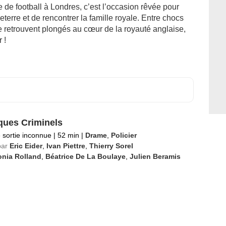
 de football à Londres, c’est l’occasion rêvée pour
leterre et de rencontrer la famille royale. Entre chocs
e retrouvent plongés au cœur de la royauté anglaise,
 !
ques Criminels
 sortie inconnue
|
52 min
|
Drame
,
Policier
par
Eric Eider
,
Ivan Piettre
,
Thierry Sorel
onia Rolland
,
Béatrice De La Boulaye
,
Julien Beramis