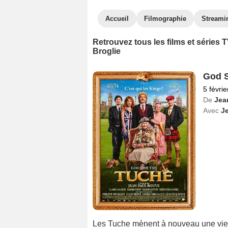
Accueil
Filmographie
Streami
Retrouvez tous les films et séries
Broglie
God S
5 févri
De
Jea
Avec
J
Les Tuche mènent à nouveau une vie pa