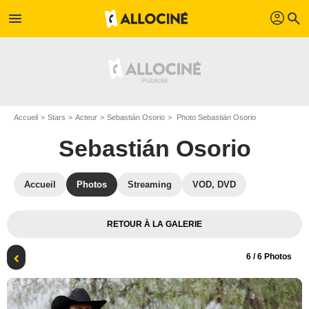
profil
menu
search
Accueil
Stars
Acteur
Sebastián Osorio
Photo Sebastián Osorio
Sebastián Osorio
Accueil
Photos
Streaming
VOD, DVD
RETOUR À LA GALERIE
6
/ 6 Photos