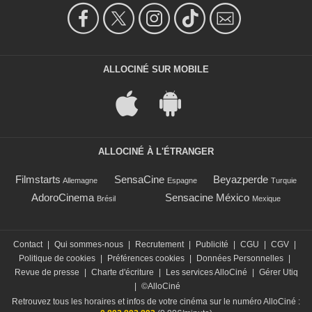
ALLOCINÉ SUR MOBILE
ALLOCINÉ À L'ÉTRANGER
Filmstarts
SensaCine
Beyazperde
Allemagne
Espagne
Turquie
AdoroCinema
Sensacine México
Brésil
Mexique
Contact
|
Qui sommes-nous
|
Recrutement
|
Publicité
|
CGU
|
CGV
|
Politique de cookies
|
Préférences cookies
|
Données Personnelles
|
Revue de presse
|
Charte d'écriture
|
Les services AlloCiné
|
Gérer Utiq
|
©AlloCiné
Retrouvez tous les horaires et infos de votre cinéma sur le numéro AlloCiné :