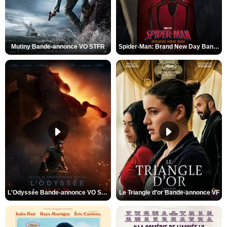
Mutiny Bande-annonce VO STFR
Spider-Man: Brand New Day Bande-annonce VO STFR
L'Odyssée Bande-annonce VO STFR
Le Triangle d'or Bande-annonce VF