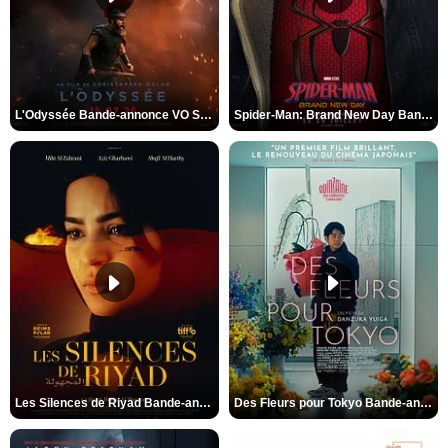
L'Odyssée Bande-annonce VO STFR
Spider-Man: Brand New Day Bande-annonce VO STFR
Les Silences de Riyad Bande-annonce VO STFR
Des Fleurs pour Tokyo Bande-annonce VO STFR