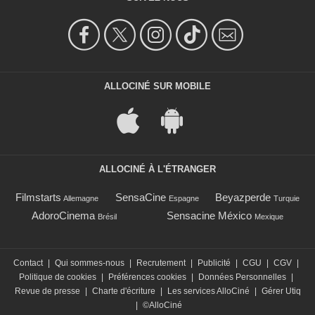
ALLOCINÉ SUR MOBILE
ALLOCINÉ À L'ÉTRANGER
Filmstarts
SensaCine
Beyazperde
Allemagne
Espagne
Turquie
AdoroCinema
Sensacine México
Brésil
Mexique
Contact
|
Qui sommes-nous
|
Recrutement
|
Publicité
|
CGU
|
CGV
|
Politique de cookies
|
Préférences cookies
|
Données Personnelles
|
Revue de presse
|
Charte d'écriture
|
Les services AlloCiné
|
Gérer Utiq
|
©AlloCiné