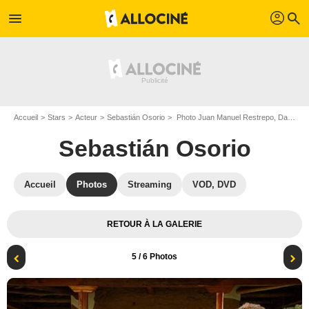
profil
menu
search
Accueil
Stars
Acteur
Sebastián Osorio
Photo Juan Manuel Restrepo, Danna García, Sebastián Osorio
Sebastián Osorio
Accueil
Photos
Streaming
VOD, DVD
RETOUR À LA GALERIE
5
/ 6 Photos